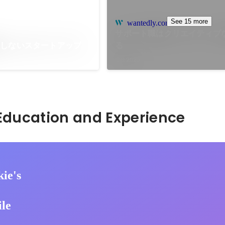
See 15 more
wantedly.com
サポート職はクリエイティブ
択しないスタートアップ
る
Oct 2023
Hidden: Education and Experience	
ie's
ile