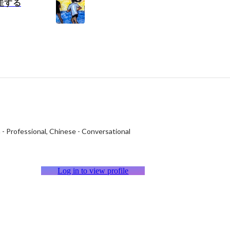
走する
h
-
Professional
Chinese
-
Conversational
Log in to view profile