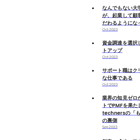
なんでもない大
が、起業して顧
だわるようにな
Oct 2023
資金調達を選択
トアップ
Oct 2023
サポート職はク
な仕事である
Oct 2023
業界の知見ゼロ
トでPMFを果た
technersの
の裏側
Sep 2023