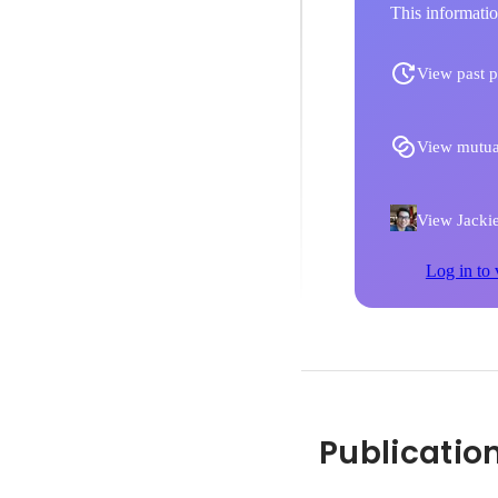
This informatio
View past p
View mutua
View Jackie'
Log in to 
Publicatio