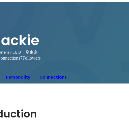
Jackie
hners / CEO
東京
onnections
7
Followers
Personality
Connections
oduction