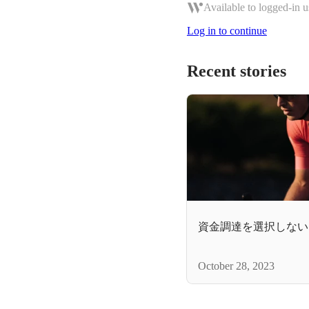
Available to logged-in u
Log in to continue
Recent stories
資金調達を選択しない
October 28, 2023