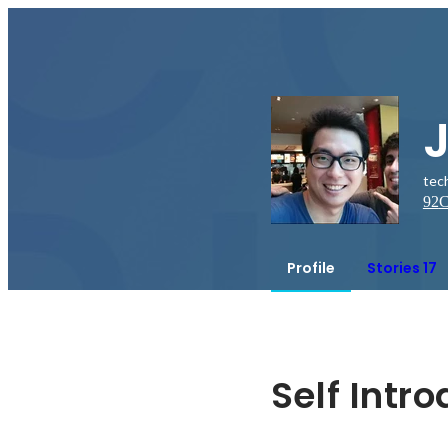
tec
92
C
Profile
Stories 17
Self Intr