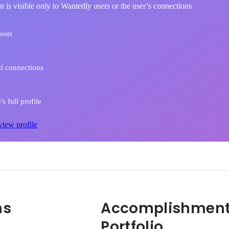
n is visible only to Wantedly users or the user’s connections
osts
l connections
s full profile
view profile
ns
Accomplishment
Portfolio