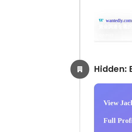
wantedly.com
資金調達を選
Oct 2023
View Jack
Full Prof