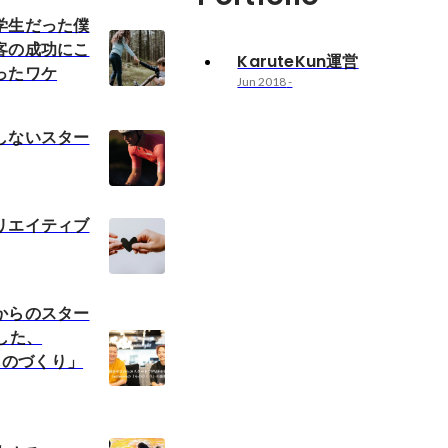
学生だった僕
客の成功にこ
KaruteKun運営
ったワケ
Jun 2018
-
しないスター
リエイティブ
からのスター
した、
「ものづくり」