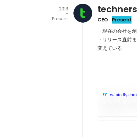
techner
2018
-
Present
CEO
Present
・現在の会社を創
・リリース直前ま
変えている
wantedly.com
なんでもない
Oct 2023