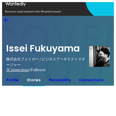
Open in app
Business social network with 4M professionals
Issei Fukuyama
株式会社フェイガー / ビジネスアーキテクトマネ
ージャー
3
Connections
1
Follower
Profile
Stories
Personality
Connections