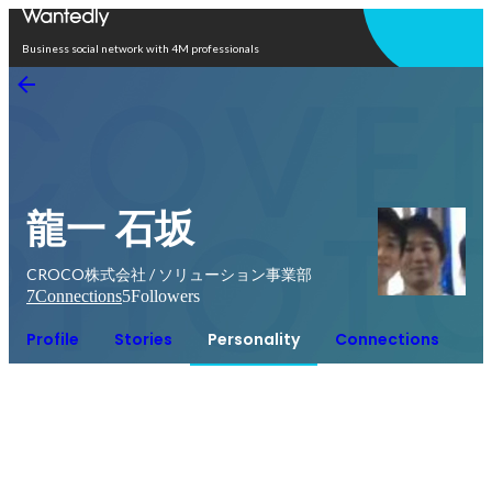
Open in app
Business social network with 4M professionals
龍一 石坂
CROCO株式会社 / ソリューション事業部
7
Connections
5
Followers
Profile
Stories
Personality
Connections