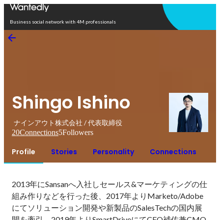
Open in app
Business social network with 4M professionals
Shingo Ishino
ナインアウト株式会社 / 代表取締役
20
Connections
5
Followers
Profile
Stories
Personality
Connections
2013年にSansanへ入社しセールス&マーケティングの仕
組み作りなどを行った後、2017年よりMarketo/Adobe
にてソリューション開発や新製品のSalesTechの国内展
開を牽引。2019年よりSmartDriveにてCEO補佐兼CMO