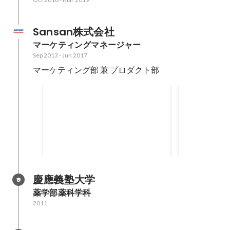
Sansan株式会社
マーケティングマネージャー
Sep 2013
-
Jun 2017
マーケティング部 兼 プロダクト部
Revvie Award 2017 Marketer
日経BP主催 N
of the Year
2016(Audie
慶應義塾大学
薬学部薬科学科
2011