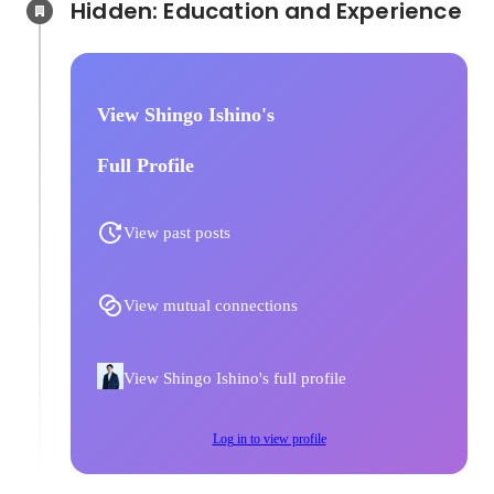
Hidden: Education and Experience	
View Shingo Ishino's
Full Profile
View past posts
View mutual connections
View Shingo Ishino's full profile
Log in to view profile