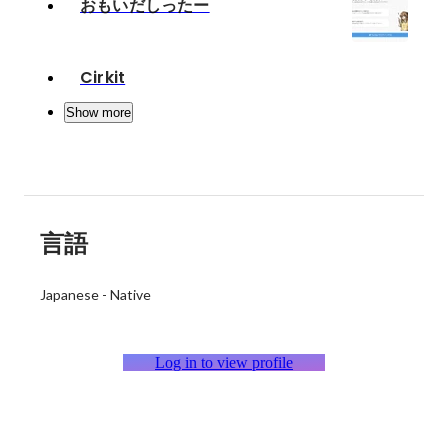
おもいだしったー
Cirkit
Show more
言語
Japanese
-
Native
Log in to view profile