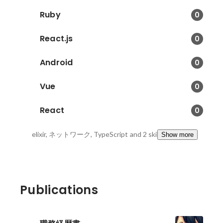
Ruby
0
React.js
0
Android
0
Vue
0
React
0
elixir, ネットワーク, TypeScript
and 2 skills
Show more
Publications