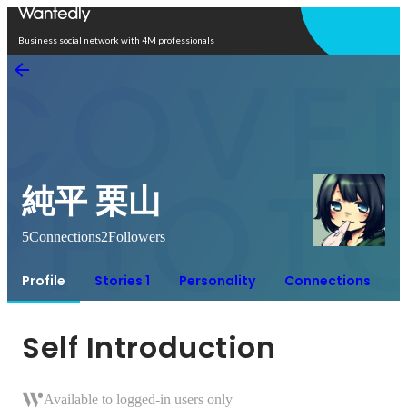
Open in app
Business social network with 4M professionals
純平 栗山
5
Connections
2
Followers
Profile
Stories 1
Personality
Connections
Self Introduction
Available to logged-in users only