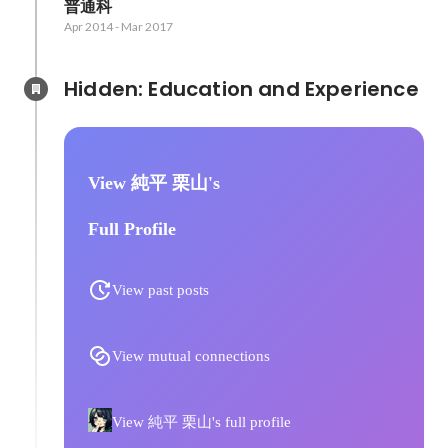
普通科
Apr 2014
-
Mar 2017
Hidden: Education and Experience	
View 純平 栗山's
Full Profile
View past posts
View mutual connections
View 純平 栗山's full profile