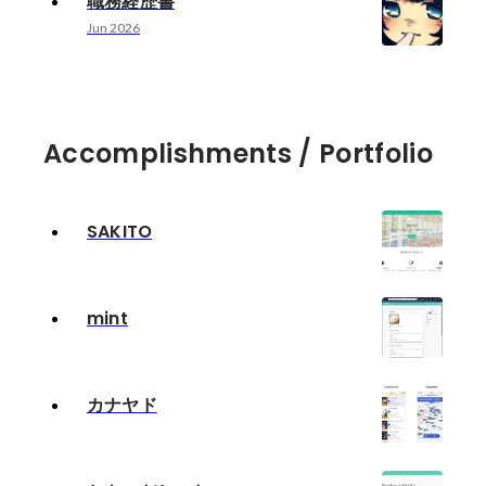
職務経歴書
Jun 2026
Accomplishments / Portfolio
SAKITO
mint
カナヤド