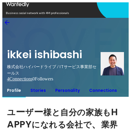
Open in app
Business social network with 4M professionals
ikkei ishibashi
株式会社ハイパードライブ / ITサービス事業部セ
ールス
4
Connections
0
Followers
Profile
Stories
Personality
Connections
ー
ー
H
ユ
ザ
様と自分の家族も
APPY
、
になれる会社で
業界