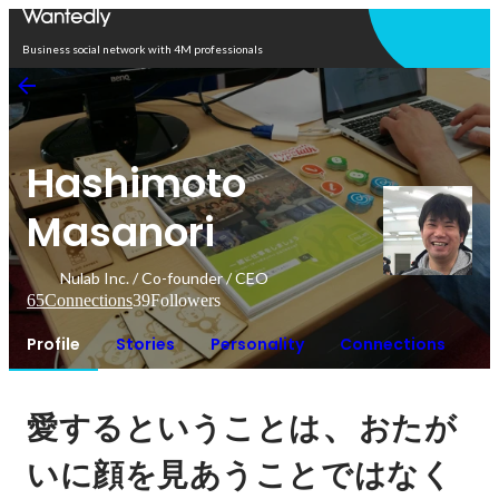
Open in app
Business social network with 4M professionals
Hashimoto
Masanori
Nulab Inc. / Co-founder / CEO
65
Connections
39
Followers
Profile
Stories
Personality
Connections
、
愛するということは
おたが
いに顔を見あうことではなく