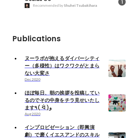
1
Recommended by
Shuhei Tsubakihara
Publications
ヌーラボが抱えるダイバーシティ
ー（多様性）はワクワクがとまら
ない大変さ
Dec 2020
ほぼ毎日、朝の挨拶を投稿してい
るのでその中身をチラ見せいたし
ます٩( ᐛ )و
Aug 2020
インプロビゼーション（即興演
劇）で磨くイエスアンドのスキル