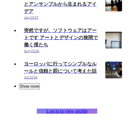
とアンサンブルから生まれるアイ
デア
Jan 2019
突然ですが、ソフトウェアはアー
トです アートとデザインの狭間で
働く僕たち
Aug 2018
ヨーロッパに行ってシンプルなル
ールと信頼と罰について考えた話
Jul 2018
Show more
Log in to view profile