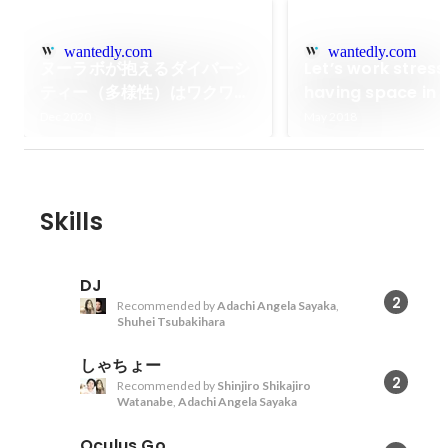
wantedly.com
wantedly.com
ヌーラボが抱えるダイバーシ
Let’s work stress
ティー（多様性）はワクワク
having space in 
がとまらない大変さ
core belief to ac
Dec 2020
May 2018
others.
Skills
DJ
2
Recommended by
Adachi Angela Sayaka
,
Shuhei Tsubakihara
しゃちょー
2
Recommended by
Shinjiro Shikajiro
Watanabe
,
Adachi Angela Sayaka
Oculus Go