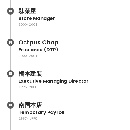
駄菜屋
Store Manager
2000
-
2001
Octpus Chop
Freelance (DTP)
2000
-
2001
橋本建装
Executive Managing Director
1998
-
2000
南国本店
Temporary Payroll
1997
-
1998