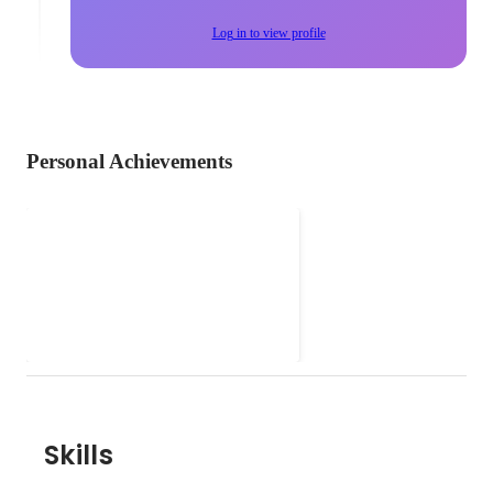
Log in to view profile
Personal Achievements
CONBU 2015/01-02
Project Team Members
CONBU (COnference Network
"DeNA Tech CON
BUildersの略称。大規模なカンフ
2016/CROSS2016"
ァレンスや勉強会が行われる会場
Jan 2015
-
Feb 2015
において、会場ネットワークを構
築し、インターネット接続を提供
するネットワークエンジニアの集
団) での「DeNA Tech CON
2016/CROSS2016」のプロジェク
Skills
トメンバーとして会場wifiネット
ワークを構築。