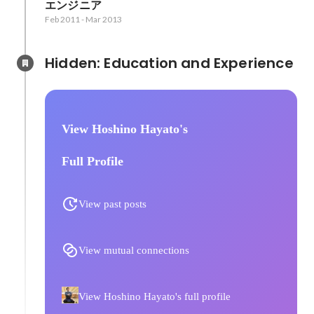
エンジニア
Feb 2011
-
Mar 2013
Hidden: Education and Experience	
View Hoshino Hayato's
Full Profile
View past posts
View mutual connections
View Hoshino Hayato's full profile