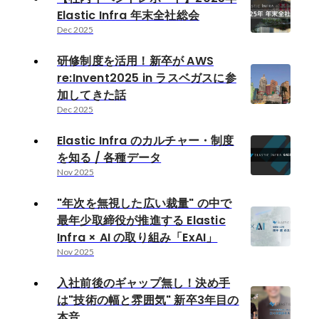
Elastic Infra 年末全社総会
Dec 2025
研修制度を活用！新卒が AWS
re:Invent2025 in ラスベガスに参
加してきた話
Dec 2025
Elastic Infra のカルチャー・制度
を知る / 各種データ
Nov 2025
"年次を無視した広い裁量" の中で
最年少取締役が推進する Elastic
Infra × AI の取り組み「ExAI」
Nov 2025
入社前後のギャップ無し！決め手
は"技術の幅と雰囲気" 新卒3年目の
本音