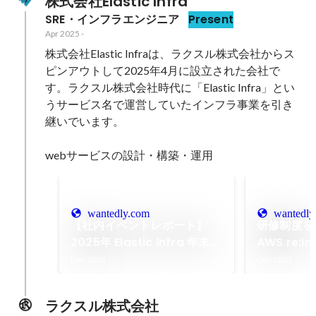
株式会社Elastic Infra
SRE・インフラエンジニア
Present
Apr 2025
-
株式会社Elastic Infraは、ラクスル株式会社からス
ピンアウトして2025年4月に設立された会社で
す。ラクスル株式会社時代に「Elastic Infra」とい
うサービス名で運営していたインフラ事業を引き
継いでいます。

webサービスの設計・構築・運用
wantedly.com
wantedly
【社内イベントレポート】
研修制度を
2025年 Elastic Infra 年末全
AWS re:In
社総会
ベガスに参
Dec 2025
Dec 2025
ラクスル株式会社