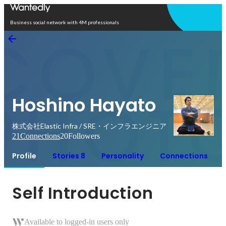
Open in app
Business social network with 4M professionals
Hoshino Hayato
株式会社Elastic Infra / SRE・インフラエンジニア
21
Connections
20
Followers
Profile
Stories 8
Personality
Connections
Self Introduction
Available to logged-in users only