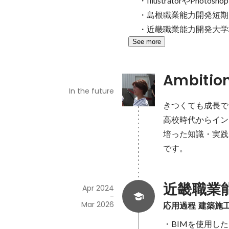
・IllustratorやPh
・島根職業能力開発短期大学
・近畿職業能力開発大学
See more
Ambitio
In the future
きつくても成長で
高校時代からイン
培った知識・実践
です。
近畿職業
Apr 2024
-
Mar 2026
応用過程 建築施
・BIMを使用した