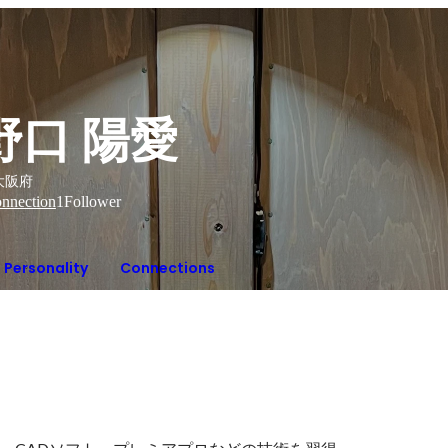
野口 陽愛
大阪府
nnection
1
Follower
Personality
Connections