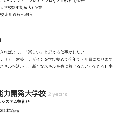
otoshop、CADソフト、プレミアプロなどの技術を習得

校(2年制短大)  卒業

校 応用過程へ編入
n
きればよし。「楽しい」と思える仕事がしたい。

テリア・建築・デザインを学び始めて今年で７年目になります
スキルを活かし、新たなスキルを身に着けることができる仕事
能力開発大学校
2 years
工システム技術科
3D建築設計
