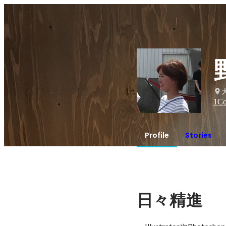
1
Co
Profile
Stories
日々精進