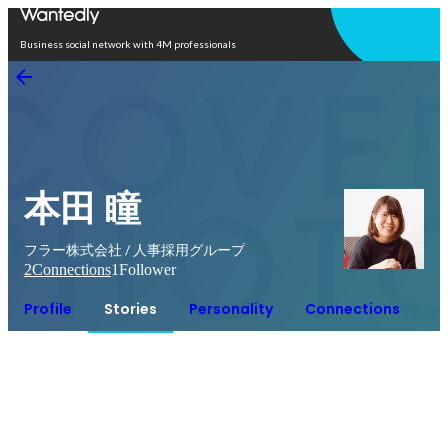
Open in app
Business social network with 4M professionals
本田 瞳
フラー株式会社 / 人事採用グループ
2
Connections
1
Follower
Profile
Stories
Personality
Connections