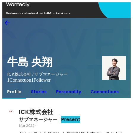
Open in app
Business social network with 4M professionals
牛島 央翔
ICK株式会社 / サブマネージャー
1
Connection
1
Follower
Profile
Stories
Personality
Connections
ICK株式会社
サブマネージャー
Present
Mar 2025
-