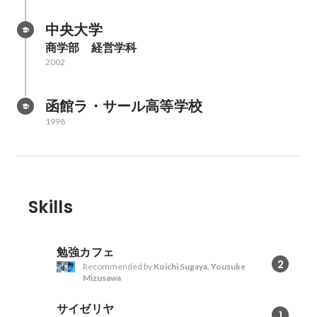
中央大学
商学部　経営学科
2002
函館ラ・サール高等学校
1998
Skills
勉強カフェ
2
Recommended by
Koichi Sugaya
,
Yousuke
Mizusawa
サイゼリヤ
1