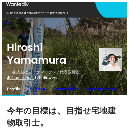
Open in app
Business social network with 4M professionals
Hiroshi
Yamamura
株式会社ブックマークス / 代表取締役
49
Connections
17
Followers
Profile
Stories
Personality
Connections
、
今年の目標は
目指せ宅地建
。
物取引士