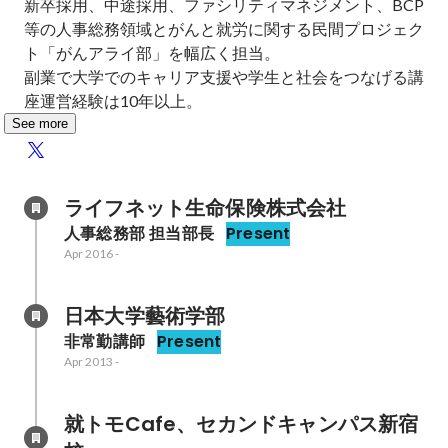
新卒採用、中途採用、ファシリティマネジメント、BCP
等の人事総務領域とがんと就労に関する民間プロジェク
ト「がんアライ部」を幅広く担当。

副業で大学でのキャリア支援や学生と社会をつなげる講
座運営経験は10年以上。
See more
ライフネット生命保険株式会社
人事総務部 担当部長
Present
Apr 2016
-
日本大学藝術学部
非常勤講師
Present
Apr 2013
-
就トモCafe、セカンドキャンパス新宿