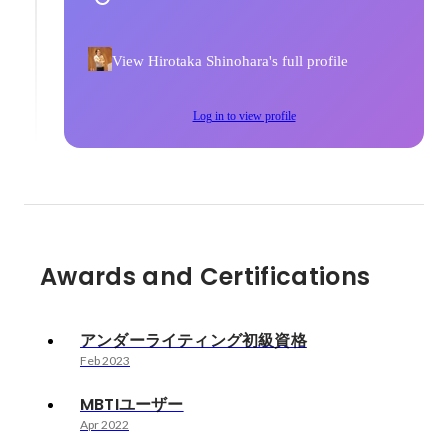
View Hirotaka Shinohara's full profile
Log in to view profile
Awards and Certifications
アンダーライティング初級資格
Feb 2023
MBTIユーザー
Apr 2022