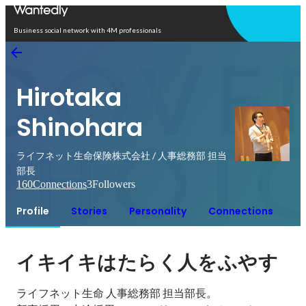
Open in app
Business social network with 4M professionals
Hirotaka
Shinohara
ライフネット生命保険株式会社 / 人事総務部 担当
部長
160
Connections
3
Followers
Profile
Stories
Personality
Connections
イキイキはたらく人をふやす
ライフネット生命 人事総務部 担当部長。
