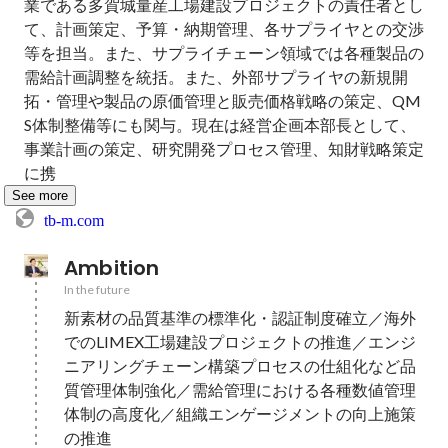
業である多賀城量産工場建設プロジェクトの責任者とし
て、計画策定、予算・納期管理、各サプライヤとの交渉
等を担当。また、サプライチェーン領域では各種製品の
需給計画調整を統括。また、外部サプライヤの新規開
拓・管理や製品の原価管理と販売価格戦略の策定、QM
S体制整備等にも関与。現在は経営企画本部長として、
事業計画の策定、研究開発プロセス管理、知財戦略策定
に携
See more
tb-m.com
Ambition
In the future
新素材の品質基準の標準化・認証制度確立／海外
でのLIMEX工場建設プロジェクトの推進／エンジ
ニアリングチェーン構築プロセスの仕組化など品
質管理体制強化／需給管理における各種数値管理
体制の高度化／組織エンゲージメントの向上施策
の推進