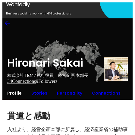
Open in app
Business social network with 4M professionals
Hironari Sakai
株式会社TBM / 執行役員 経営企画 本部長
34
Connections
9
Followers
Profile
Stories
Personality
Connections
貫道と感動
入社より、経営企画本部に所属し、経済産業省の補助事