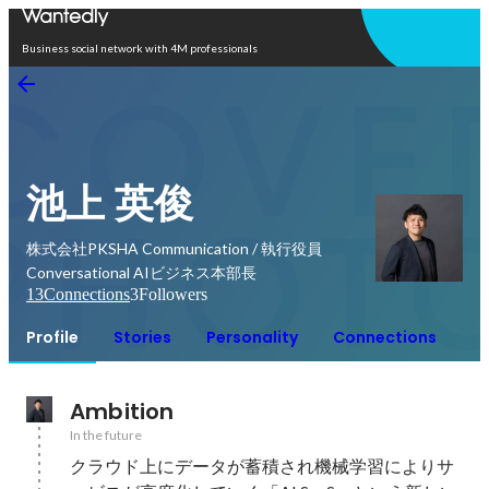
Open in app
Business social network with 4M professionals
池上 英俊
株式会社PKSHA Communication / 執行役員
Conversational AIビジネス本部長
13
Connections
3
Followers
Profile
Stories
Personality
Connections
Ambition
In the future
クラウド上にデータが蓄積され機械学習によりサ