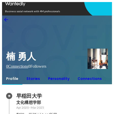
Open in app
Business social network with 4M professionals
楠 勇人
0
Connections
0
Followers
Profile
Stories
Personality
Connections
早稲田大学
文化構想学部
Apr 2020
-
Mar 2025