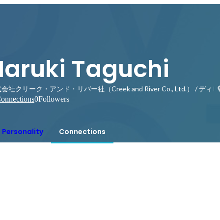
Haruki Taguchi
会社クリーク・アンド・リバー社（Creek and River Co., Ltd.） /
onnections
0
Followers
Personality
Connections