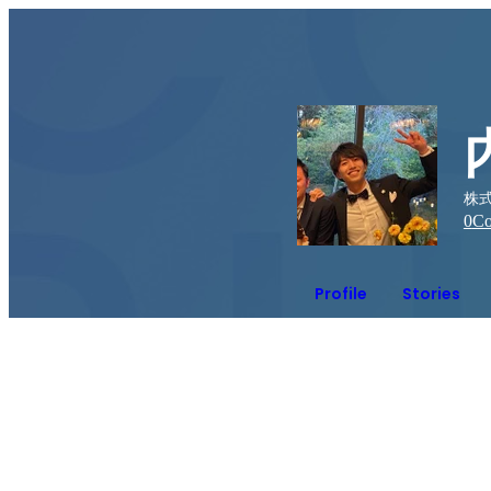
株
0
Co
Profile
Stories