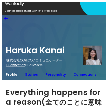
Open in app
Business social network with 4M professionals
Haruka Kanai
株式会社CO&CO / コミュニケーター
1
Connection
0
Followers
Profile
Stories
Personality
Connections
Everything happens for 
a reason(
全てのことに意味