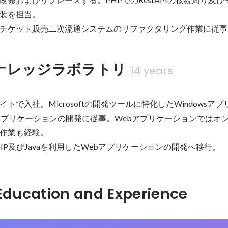
装を担当。

チケット販売二次流通システムのリファクタリング作業に従事
ナレッジラボラトリ
14 years
トで入社。Microsoftの開発ツールに特化したWindowsア
アプリケーションの開発に従事。Webアプリケーションではオ
作業も経験。

HP及びJavaを利用したWebアプリケーションの開発へ移行。
Hidden: Education and Experience	