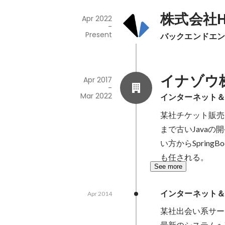
株式会社H
Apr 2022
-
Present
バックエンドエ
イナゾウ
Apr 2017
-
Mar 2022
インターネット＆
某社チケット販売
まで古いJava
い方からSprin
も任される。
See more
インターネット
Apr 2014
某社出会い系サー
最新のシステムへ