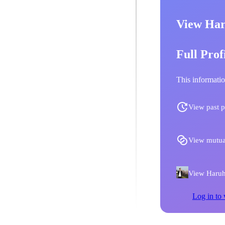
View Har
Full Prof
This informatio
View past p
View mutua
View Haruhi
Log in to 