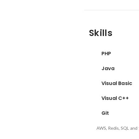
Skills
PHP
Java
Visual Basic
Visual C++
Git
AWS, Redis, SQL
and 