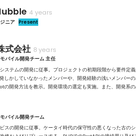
ubble
4 years
ンジニア
Present
株式会社
8 years
モバイル開発チーム 主任
システムの開発に従事。プロジェクトの初期段階から要件定義
の開発しかしていなかったメンバーや、開発経験の浅いメンバーの為
gBootの開発方法を教示。開発環境の選定も実施。また、開発系の
＆モバイル開発チーム
ビスの開発に従事。ケータイ時代の保守性の悪くなった古のシ
改修およびリプレースする。PHPでのRestAPIの接続周り及