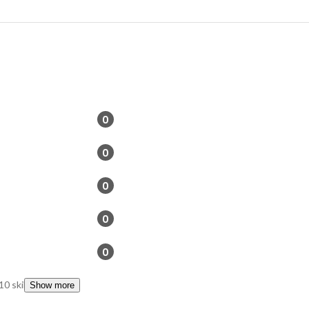
0
0
0
0
0
10 skills
Show more