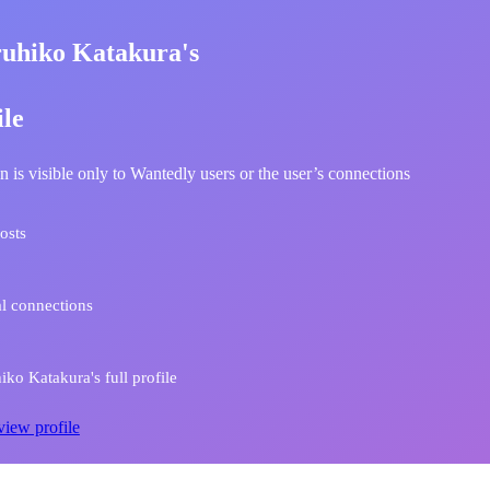
uhiko Katakura's
ile
n is visible only to Wantedly users or the user’s connections
osts
l connections
ko Katakura's full profile
view profile