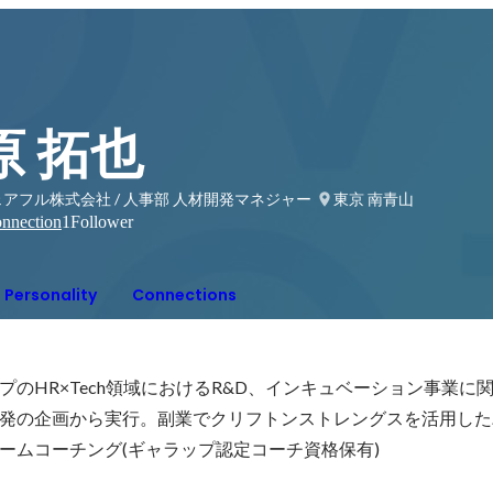
原 拓也
アフル株式会社 / 人事部 人材開発マネジャー
東京 南青山
nnection
1
Follower
Personality
Connections
のHR×Tech領域におけるR&D、インキュベーション事業に
発の企画から実行。副業でクリフトンストレングスを活用した
ームコーチング(ギャラップ認定コーチ資格保有)