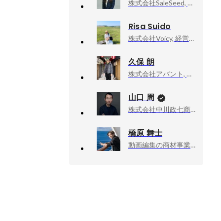
株式会社SaleSeed, 採用・育成
Risa Suido
株式会社Voicy, 経営企画
久保 朗
株式会社アバント, 新卒採用担当
山口 周
株式会社中川政七商店, 社外取締役
橋原 舞士
動画編集の商材事業, 作成・営業