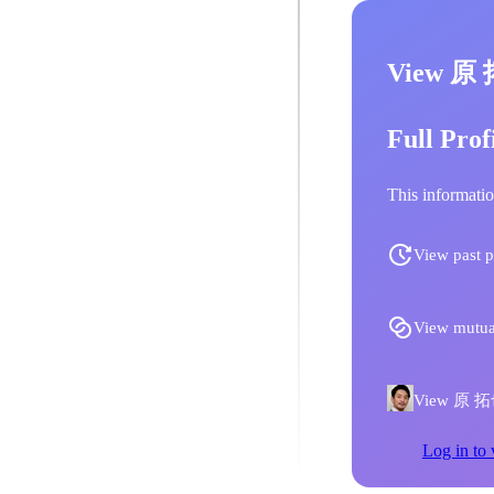
View 原 
Full Prof
This informatio
View past p
View mutua
View 原 拓也'
Log in to 