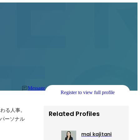
Message
Register to view full profile
関わる人事。
Related Profiles
パーソナル
mai kajitani