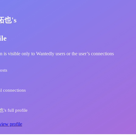
拓也's
ile
n is visible only to Wantedly users or the user’s connections
osts
l connections
s full profile
view profile