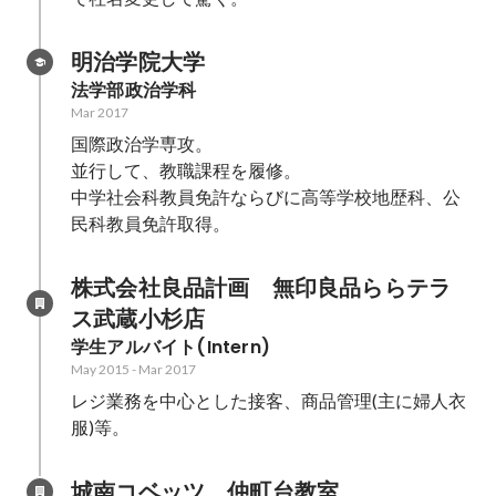
明治学院大学
法学部政治学科
Mar 2017
国際政治学専攻。

並行して、教職課程を履修。

中学社会科教員免許ならびに高等学校地歴科、公
民科教員免許取得。
株式会社良品計画　無印良品ららテラ
ス武蔵小杉店
学生アルバイト(Intern)
May 2015
-
Mar 2017
レジ業務を中心とした接客、商品管理(主に婦人衣
服)等。
城南コベッツ　仲町台教室