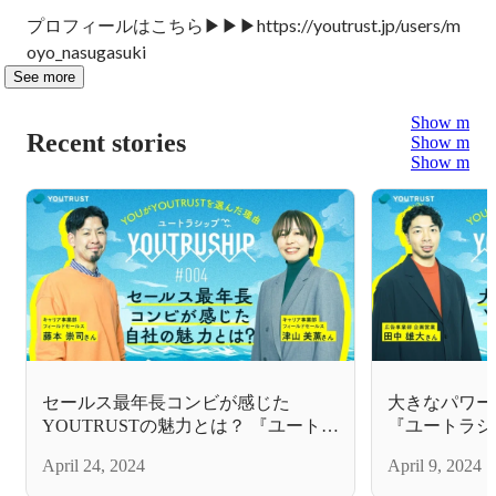
プロフィールはこちら▶▶▶https://youtrust.jp/users/m
oyo_nasugasuki
See more
Show more
Recent stories
Show more
Show more
セールス最年長コンビが感じた
大きなパワーが
YOUTRUSTの魅力とは？ 『ユートラ
『ユートラシ
シップ』 YOUがYOUTRUSTを選ん
YOUTRUST
April 24, 2024
April 9, 2024
だ理由 #004