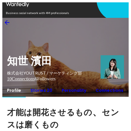
Open in app
Business social network with 4M professionals
知世 濱田
株式会社YOUTRUST / マーケティング部
10
Connections
6
Followers
Profile
Stories 20
Personality
Connections
、
才能は開花させるもの
セン
スは磨くもの