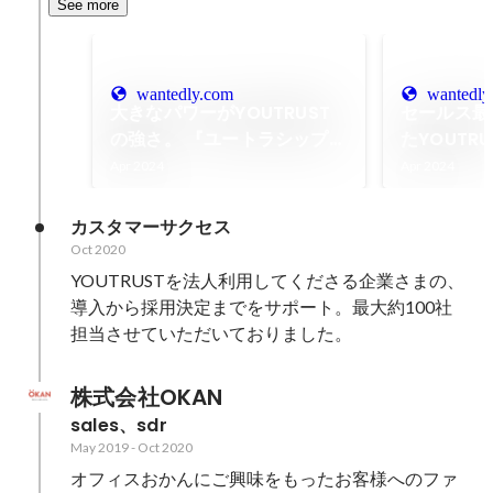
See more
wantedly.com
wantedly
大きなパワーがYOUTRUST
セールス最
の強さ。 『ユートラシップ』
たYOUTR
YOUがYOUTRUSTを選んだ
『ユートラ
Apr 2024
Apr 2024
理由 #003
YOUTRU
#004
カスタマーサクセス
Oct 2020
YOUTRUSTを法人利用してくださる企業さまの、
導入から採用決定までをサポート。最大約100社
担当させていただいておりました。
株式会社OKAN
sales、sdr
May 2019
-
Oct 2020
オフィスおかんにご興味をもったお客様へのファ