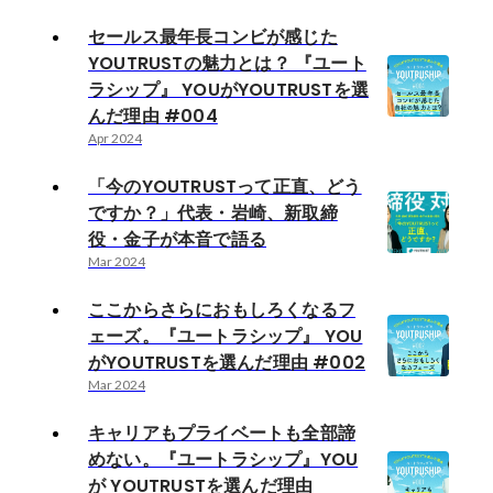
セールス最年長コンビが感じた
YOUTRUSTの魅力とは？ 『ユート
ラシップ』 YOUがYOUTRUSTを選
んだ理由 #004
Apr 2024
「今のYOUTRUSTって正直、どう
ですか？」代表・岩崎、新取締
役・金子が本音で語る
Mar 2024
ここからさらにおもしろくなるフ
ェーズ。『ユートラシップ』 YOU
がYOUTRUSTを選んだ理由 #002
Mar 2024
キャリアもプライベートも全部諦
めない。『ユートラシップ』YOU
が YOUTRUSTを選んだ理由