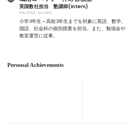
英国数社担当　塾講師(Intern)
Mar 2013
-
Jun 2015
小学3年生～高校3年生までを対象に英語、数学、
国語、社会科の個別授業を担当。また、勉強会や
教室運営に従事。
Personal Achievements
私設図書館BOOX
都内に本や人と出逢う場所として
完全会員制の私設図書館を運営。
クラウドファンティングでは
200%達成し、10月5日からついに
一般開館をスタート。