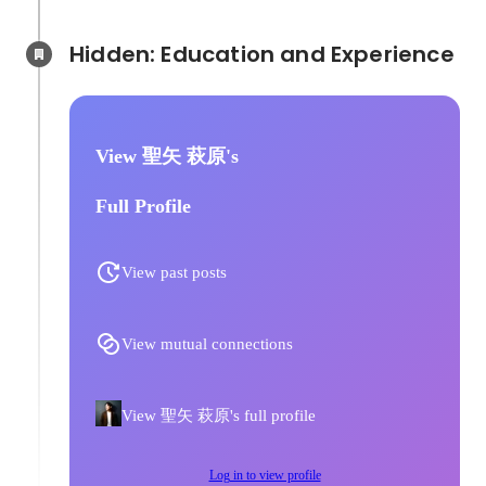
Hidden: Education and Experience	
View 聖矢 萩原's
Full Profile
View past posts
View mutual connections
View 聖矢 萩原's full profile
Log in to view profile