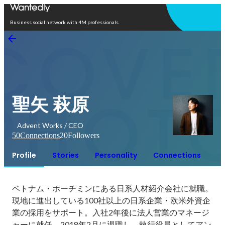
Open in app
Business social network with 4M professionals
聖矢 萩原
Advent Works / CEO
50
Connections
20
Followers
Profile
Stories
Personality
Connections
ベトナム・ホーチミンにある日系人材紹介会社に就職。
現地に進出している100社以上の日系企業・欧米外資企
業の採用をサポート。入社2年後に法人営業のマネージ
ャーに就任。2018年2月に退職し、執行役員としてアン