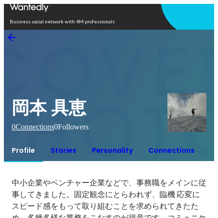
Open in app
Business social network with 4M professionals
岡本 具恵
0
Connections
0
Followers
Profile
Stories
Personality
Connections
中小企業やベンチャー企業などで、事務職をメインに従
事してきました。固定観念にとらわれず、臨機 応変に
スピード感をもって取り組むことを求められてきたた
め、多種多様な業務をこなすのが得意です。コミュニケ