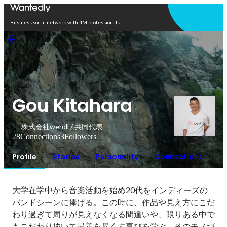
Open in app
Business social network with 4M professionals
Gou Kitahara
株式会社weroll / 共同代表
28
Connections
3
Followers
Profile
Stories
Personality
Connections
大学在学中から音楽活動を始め20代をインディーズの
バンドシーンに捧げる。この時に、作品や見え方にこだ
わり過ぎて周りが見えなくなる間違いや、限りある中で
もこだわり抜いて最善を尽くす喜びを学ぶ。そのモノづ