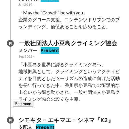
Jan 2019
-
「May the "Growth" be with you」

企業のグロース支援。コンテンツドリブンでのブ
ランディング。価値あることを広めること。
一般社団法人小豆島クライミング協会
メンバー
Present
Sep 2022
-
「小豆島を世界に誇るクライミング島へ」

地域振興として、クライミングというアクティビ
ティを目的としたツーリズムの造成に向けた活動
を長年行ってきた中、香川県小豆島での衝撃的な
出会いから衝き動かされ、一般社団法人小豆島ク
ライミング協会の設立を主導。
See more
シモキタ - エキマエ - シネマ『K2』
支配人
Present