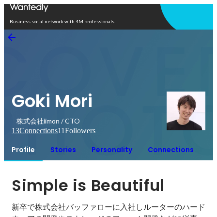
Open in app
Business social network with 4M professionals
Goki Mori
株式会社iimon / CTO
13
Connections
11
Followers
Profile
Stories
Personality
Connections
Simple is Beautiful
新卒で株式会社バッファローに入社しルーターのハード