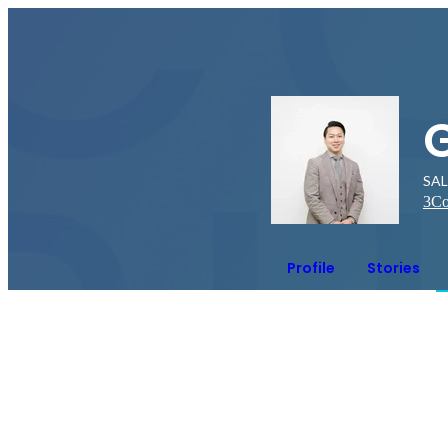
SA
3
Co
Profile
Stories