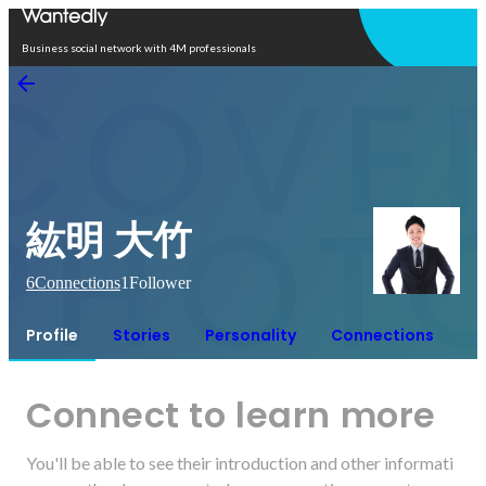
Open in app
Business social network with 4M professionals
紘明 大竹
6
Connections
1
Follower
Profile
Stories
Personality
Connections
Connect to learn more
You'll be able to see their introduction and other informati