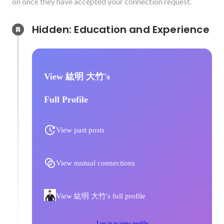
on once they have accepted your connection request.
Hidden: Education and Experience	
View 紘明 大竹's
Full Profile
View past posts
View mutual connections
View 紘明 大竹's full profile
Log in to view profile