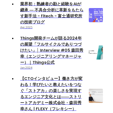
業界初：熟練者の勘と経験をAIが
継承 ― 不具合分析に革新をもたら
す新手法 - fltech - 富士通研究所
の技術ブログ
Apr 2025
Things開発チームが語る2024年
の展望「フルサイクルでありつづ
けたい」│ Interview #05 森田秀
幸（エンジニアリングマネージャ
ー）｜Things公式
Jan 2024
【CTOインタビュー】働き方が変
わる！学びたいと教えたいをつな
ぐ「ストアカ」の楽しさを実現す
るエンジニア文化とは――ストリ
ートアカデミー株式会社・森田秀
幸さん | FLEXY（フレキシー）