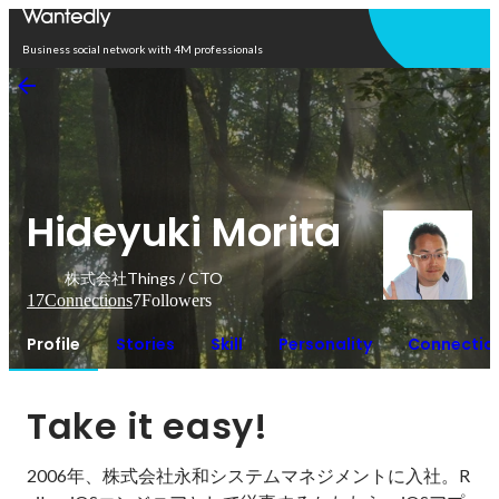
Open in app
Business social network with 4M professionals
Hideyuki Morita
株式会社Things / CTO
17
Connections
7
Followers
Profile
Stories
Skill
Personality
Connectio
Take it easy!
2006年、株式会社永和システムマネジメントに入社。R