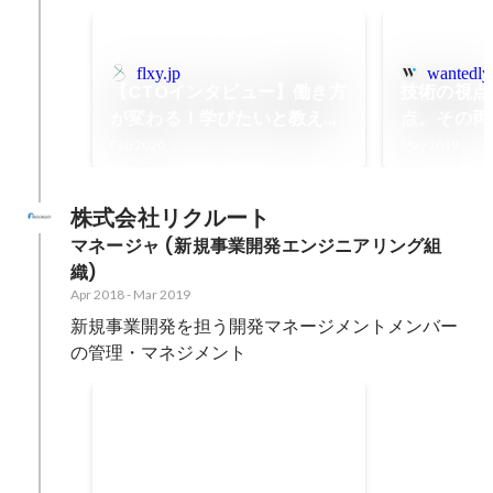
flxy.jp
wantedly
【CTOインタビュー】働き方
技術の視点
が変わる！学びたいと教えた
点。その両
いをつなぐ「ストアカ」の楽
がやりがい
Feb 2020
May 2019
しさを実現するエンジニア文
開発に携わ
化とは――ストリートアカデ
い。
株式会社リクルート
ミー株式会社・森田秀幸さん
マネージャ (新規事業開発エンジニアリング組
| FLEXY（フレキシー）
織)
Apr 2018
-
Mar 2019
新規事業開発を担う開発マネージメントメンバー
の管理・マネジメント
Ring
リクルートの新規事業提案制度