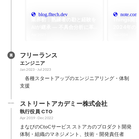
blog.fltech.dev
note.com
業界初：熟練者の勘と経験を
Things
AIが継承 ― 不具合分析に革
2024年
新をもたらす新手法 - fltech
ルでありつ
Apr 2025
Jan 2024
- 富士通研究所の技術ブログ
Intervie
（エンジニ
フリーランス
ャー）｜Th
エンジニア
Jan 2023
-
Jul 2023
　各種スタートアップのエンジニアリング・体制
支援
ストリートアカデミー株式会社
執行役員 CTO
Apr 2019
-
Dec 2022
まなびのCtoCサービス ストアカのプロダクト開発
体制・組織のマネジメント、技術・開発責任者