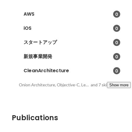
AWS
0
iOS
0
スタートアップ
0
新規事業開発
0
CleanArchitecture
0
Onion Architecture, Objective-C, Lean Statup
and 7 skills
Show more
Publications