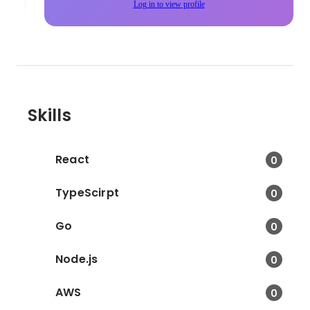
Log in to view profile
Skills
React
0
TypeScirpt
0
Go
0
Node.js
0
AWS
0