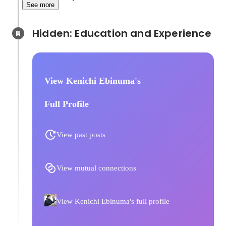
See more
Hidden: Education and Experience	
View Kenichi Ebinuma's
Full Profile
View past posts
View mutual connections
View Kenichi Ebinuma's full profile