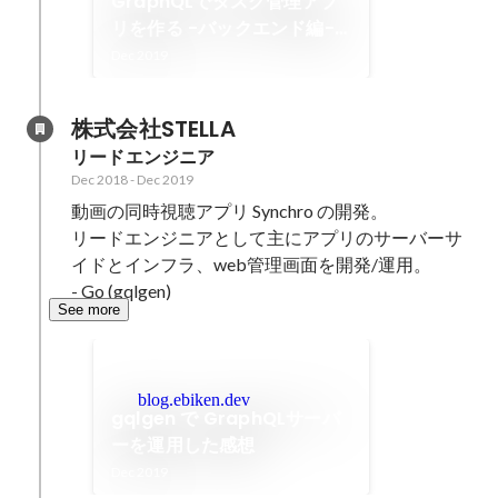
GraphQLでタスク管理アプ
リを作る -バックエンド編-
[Go + gqlgen] - Qiita
Dec 2019
株式会社STELLA
リードエンジニア
Dec 2018
-
Dec 2019
動画の同時視聴アプリ Synchro の開発。

リードエンジニアとして主にアプリのサーバーサ
イドとインフラ、web管理画面を開発/運用。

- Go (gqlgen)
See more
blog.ebiken.dev
gqlgen で GraphQLサーバ
ーを運用した感想
Dec 2019