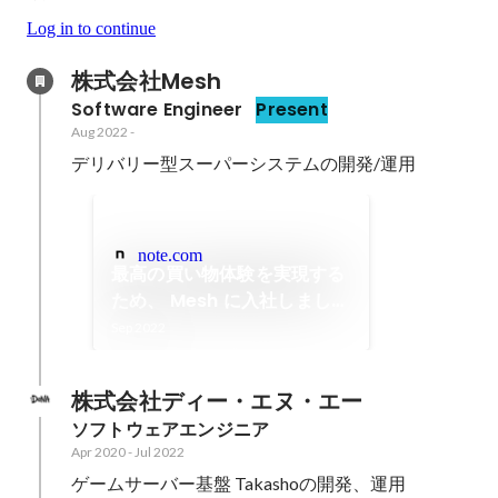
Log in to continue
株式会社Mesh
Software Engineer
Present
Aug 2022
-
デリバリー型スーパーシステムの開発/運用
note.com
最高の買い物体験を実現する
ため、 Mesh に入社しました
｜Kenichi Ebinuma
Sep 2022
株式会社ディー・エヌ・エー
ソフトウェアエンジニア
Apr 2020
-
Jul 2022
ゲームサーバー基盤 Takashoの開発、運用
