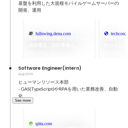
基盤を利用した大規模モバイルゲームサーバーの
開発、運用
fullswing.dena.com
techcon2
世界中の人が使うシステムの
基盤チーム
技術選定、設計実装も。
内コミュニ
DeNAゲームサーバー基盤グ
DeNATec
May 2022
Dec 2021
ループが担う未来
Winter
来をリード
Software Engineer(Intern)
Aug 2019
ヒューマンリソース本部

- GAS(TypeScript)やRPAを用いた業務改善、自動
化
See more
qiita.com