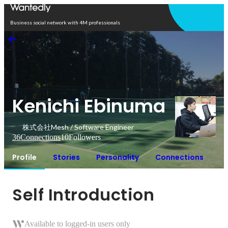
Open in app
Business social network with 4M professionals
Kenichi Ebinuma
株式会社Mesh / Software Engineer
36
Connections
10
Followers
Profile
Stories
Personality
Connections
Self Introduction
Available to logged-in users only