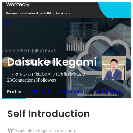
Open in app
Business social network with 4M professionals
Daisuke Ikegami
アクトレシピ株式会社 / 代表取締役CEO
23
Connections
3
Followers
Profile
Stories 1
Personality
Connections
Self Introduction
Available to logged-in users only