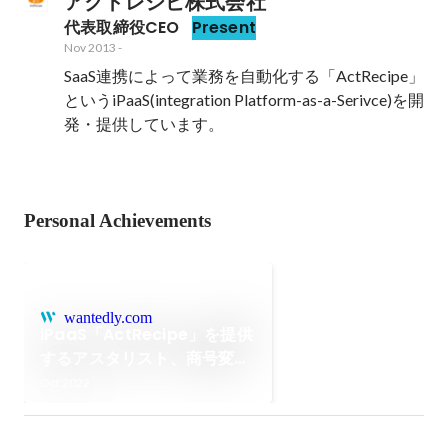
アクトレシピ株式会社
代表取締役CEO
Present
Nov 2013
-
SaaS連携によって業務を自動化する「ActRecipe」
というiPaaS(integration Platform-as-a-Serivce)を開
発・提供しています。
Personal Achievements
wantedly.com
iPaaS「ActRecipe」を提供
するアスタリスト、商号変更
と第三者割当増資による資金
Oct 2022
調達のお知らせ