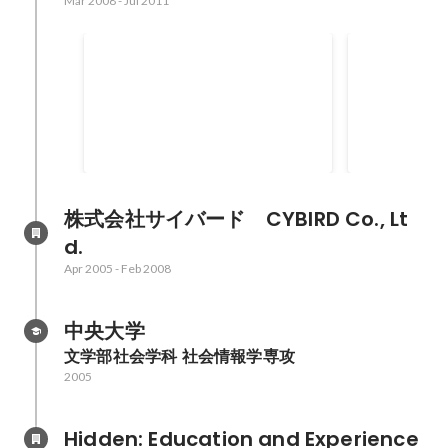
Mar 2008
-
Jul 2011
Disney
ソフトバンク「モバイルウィジェ
ゲーム事業
ットコンテスト」最優秀賞
株式会社サイバード　CYBIRD Co., Lt
d.
Apr 2005
-
Feb 2008
中央大学
文学部社会学科 社会情報学専攻
2005
Hidden: Education and Experience	