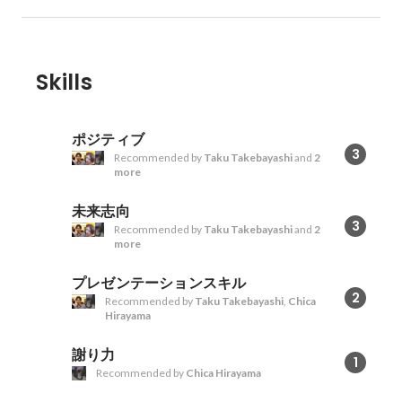
Skills
ポジティブ
3
Recommended by
Taku Takebayashi
and
2
more
未来志向
3
Recommended by
Taku Takebayashi
and
2
more
プレゼンテーションスキル
2
Recommended by
Taku Takebayashi
,
Chica
Hirayama
謝り力
1
Recommended by
Chica Hirayama