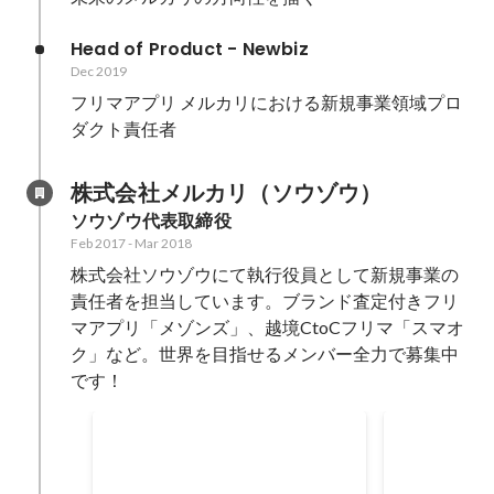
Head of Product - Newbiz
Dec 2019
フリマアプリ メルカリにおける新規事業領域プロ
ダクト責任者
株式会社メルカリ（ソウゾウ）
ソウゾウ代表取締役
Feb 2017
-
Mar 2018
株式会社ソウゾウにて執行役員として新規事業の
責任者を担当しています。ブランド査定付きフリ
マアプリ「メゾンズ」、越境CtoCフリマ「スマオ
ク」など。世界を目指せるメンバー全力で募集中
です！
Fashion Tech Asia
IVS 2011 Fa
@Hongkong 日本代表
Finalist