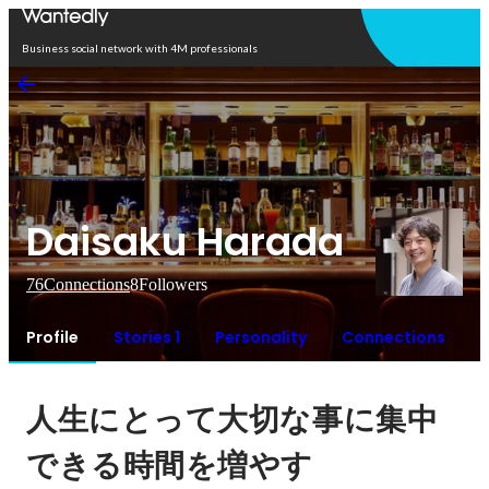
Open in app
Business social network with 4M professionals
Daisaku Harada
76
Connections
8
Followers
Profile
Stories 1
Personality
Connections
人生にとって大切な事に集中
できる時間を増やす