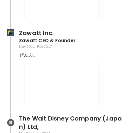
Zawatt Inc.
Zawatt CEO & Founder
May 2011
-
Feb 2017
ぜんぶ。
IVS 2014 Fall LaunchPad
第一回 T-Ven
Finalist
CCC 審査
The Walt Disney Company (Japa
n) Ltd,