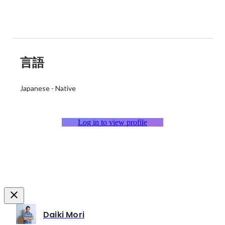
言語
Japanese
-
Native
Log in to view profile
Daiki Mori