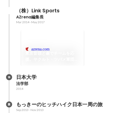
（株）Link Sports
AZrena編集長
Mar 2014
-
May 2017
azrena.com
東京音頭と傘でチームを応
援。ヤクルト・ツバメ軍団の
裏側
日本大学
法学部
2014
もっきーのヒッチハイク日本一周の旅
Sep 2013
-
Nov 2013