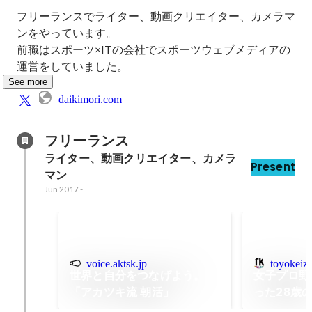
フリーランスでライター、動画クリエイター、カメラマ
ンをやっています。

前職はスポーツ×ITの会社でスポーツウェブメディアの
運営をしていました。
See more
daikimori.com
フリーランス
ライター、動画クリエイター、カメラ
Present
マン
Jun 2017
-
voice.aktsk.jp
toyokeiza
世界と自分をつなげよう。
女子プロ野
「アカツキ流 朝活」
った28歳