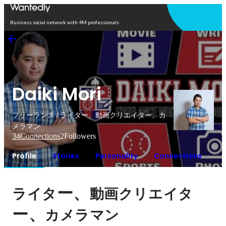
Open in app
Business social network with 4M professionals
Daiki Mori
フリーランス / ライター、動画クリエイター、カ
メラマン
34
Connections
2
Followers
Profile
Stories
Personality
Connections
ー、
ライタ
動画クリエイタ
ー、
カメラマン