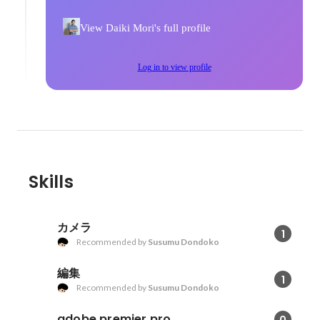
View Daiki Mori's full profile
Log in to view profile
Skills
カメラ
1
Recommended by
Susumu Dondoko
編集
1
Recommended by
Susumu Dondoko
adobe premier pro
0