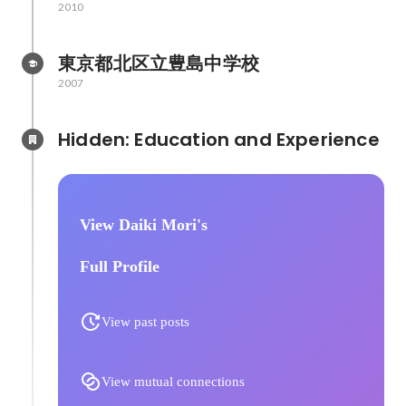
2010
東京都北区立豊島中学校
2007
Hidden: Education and Experience	
View Daiki Mori's
Full Profile
View past posts
View mutual connections