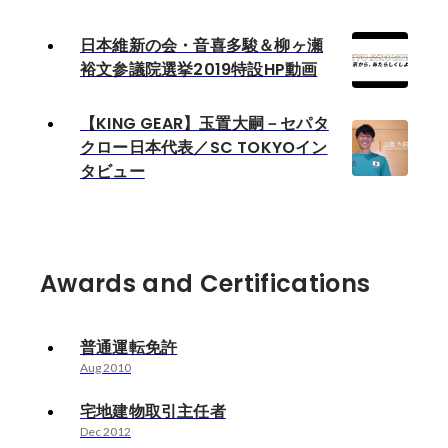
日本維新の会・音喜多駿＆柳ヶ瀬
裕文参議院選挙2019特設HP動画
【KING GEAR】玉置大嗣－セパタ
クロー日本代表／SC TOKYOイン
タビュー
Awards and Certifications
普通運転免許
Aug 2010
宅地建物取引主任者
Dec 2012