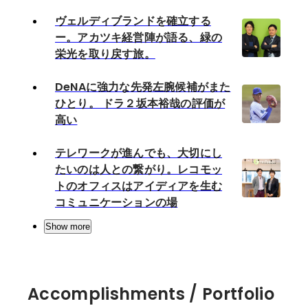
ヴェルディブランドを確立する
ー。アカツキ経営陣が語る、緑の
栄光を取り戻す旅。
DeNAに強力な先発左腕候補がまた
ひとり。 ドラ２坂本裕哉の評価が
高い
テレワークが進んでも、大切にし
たいのは人との繋がり。レコモッ
トのオフィスはアイディアを生む
コミュニケーションの場
Show more
Accomplishments / Portfolio