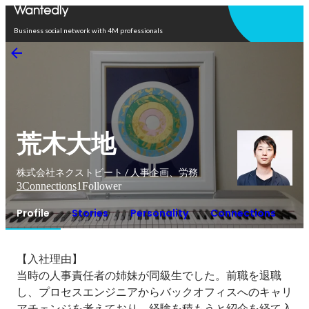
Open in app
Business social network with 4M professionals
荒木大地
株式会社ネクストビート / 人事企画、労務
3
Connections
1
Follower
Profile
Stories
Personality
Connections
【入社理由】

当時の人事責任者の姉妹が同級生でした。前職を退職
し、プロセスエンジニアからバックオフィスへのキャリ
アチェンジを考えており、経験を積もうと紹介を経て入