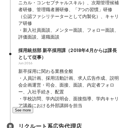
ニカル・コンセプチャルスキル）、次期管理候補
者研修、管理職者層研修、「7つの習慣」研修
（公認ファシリテーターとして内製化）、キャリ
ア研修

・新入社員面談、メンター面談、フォロー面談、
評価面談、退職面談
採用統括部 新卒採用課（2018年4月からは課長
として従事）
Jun 2016
新卒採用に関わる業務全般

・人員計画、採用活動計画、求人広告作成、説明
会企画運営・司会、面接、面談、内定者フォロ
ー、入社手続き、配置

・学校訪問、学内説明会、面接指導、学内キャリ
ア講義における外部講師を担当
See more
リクルート系広告代理店