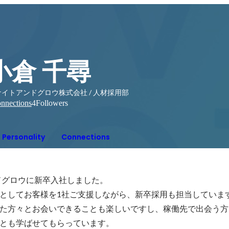
小倉 千尋
ナイトアンドグロウ株式会社 / 人材採用部
nnections
4
Followers
Personality
Connections
ドグロウに新卒入社しました。

としてお客様を1社ご支援しながら、新卒採用も担当しています
た方々とお会いできることも楽しいですし、稼働先で出会う方
とも学ばせてもらっています。