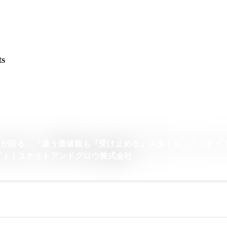
ts
が語る、「違う価値観も『受け止める』スタイル」 - ユナイ
ト | ユナイトアンドグロウ株式会社