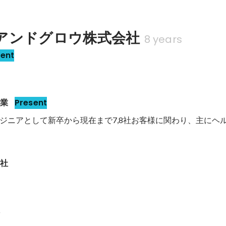
アンドグロウ株式会社
8 years
sent
事業
Present
ジニアとして新卒から現在まで7,8社お客様に関わり、主にヘ
会社
社