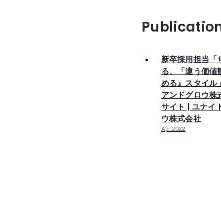
Publicatio
新卒採用担当「
る、「違う価値
める』スタイル」
アンドグロウ株
サイト | ユナ
ウ株式会社
Apr 2022