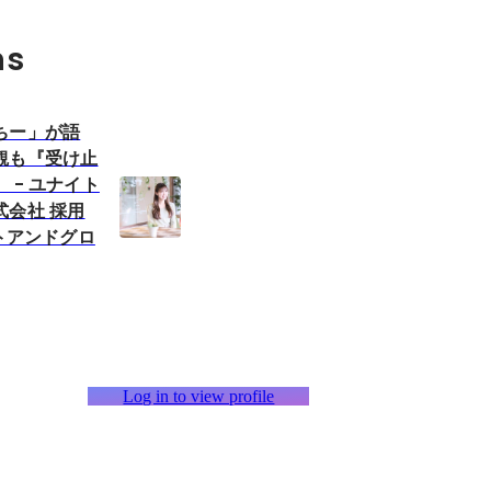
ns
ちー」が語
観も『受け止
 - ユナイト
式会社 採用
イトアンドグロ
Log in to view profile