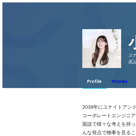
ユ
4
Co
Profile
Stories
2018年にユナイトアン
コーポレートエンジニア
面談で様々な考えを持っ
んな視点で物事を見るこ