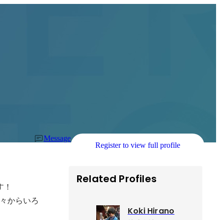
Message
Register to view full profile
Related Profiles
！

々からいろ
Koki Hirano