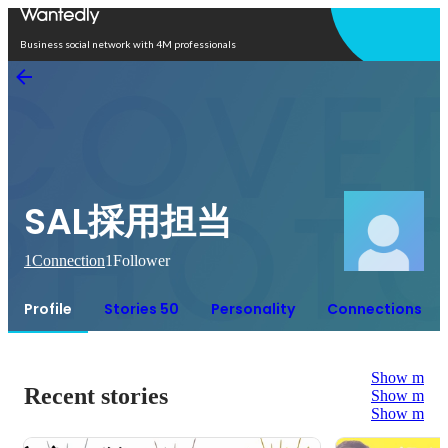
Open in app
Business social network with 4M professionals
SAL採用担当
1
Connection
1
Follower
Profile
Stories 50
Personality
Connections
Show more
Recent stories
Show more
Show more