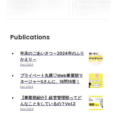
のふりかえり～
部マネージャーSさ
問16答！
Dec 2024
Dec 2024
Publications
年末のごあいさつ～2024年のふり
かえり～
Dec 2024
プライベート丸裸♡Web事業部マ
ネージャーSさんに、16問16答！
Dec 2024
【事業部紹介】経営管理部ってど
んなことをしているの？Vol.2
Nov 2024