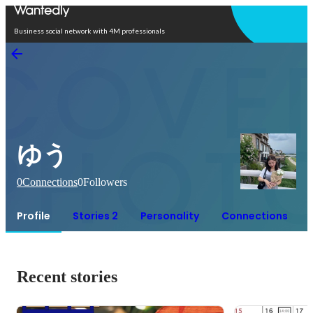
Open in app
Business social network with 4M professionals
ゆう
0
Connections
0
Followers
Profile
Stories 2
Personality
Connections
Recent stories