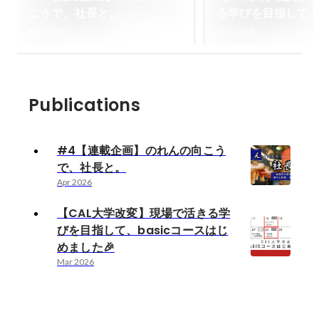
こうで、社長と。
る学びを目指して、b
ースはじめました
Apr 2026
Mar 2026
Publications
#4【連載企画】のれんの向こう
で、社長と。
Apr 2026
【CAL大学改変】現場で活きる学
びを目指して、basicコースはじ
めました🎉
Mar 2026