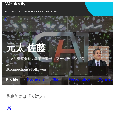
Open in app
Business social network with 4M professionals
元太 佐藤
キャル株式会社 / 事業推進部：マーケティング課
広報
3
Connections
9
Followers
Profile
Stories 12
Skill
Personality
Connect
最終的には「人対人」