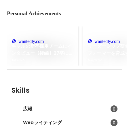
Personal Achievements
wantedly.com
wantedly.com
キャルの新卒採用チームにイ
リーダーシップ研
ンタビュー【後編】27卒に求
フォーマーを育成
める人物像＆将来共に働くあ
必要なこと
Jul 2026
Aug 2026
なたへ
Skills
広報
0
Webライティング
0