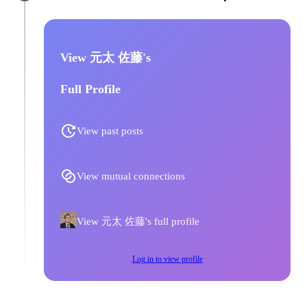
View 元太 佐藤's
Full Profile
View past posts
View mutual connections
View 元太 佐藤's full profile
Log in to view profile