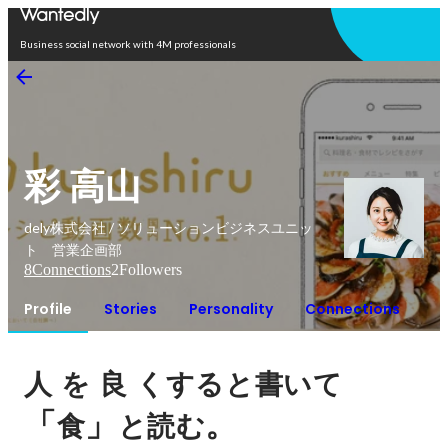
Open in app
Business social network with 4M professionals
彩 高山
dely株式会社 / ソリューションビジネスユニッ
ト 営業企画部
8
Connections
2
Followers
Profile
Stories
Personality
Connections
人
を
良
くすると書いて
「
」
。
食
と読む