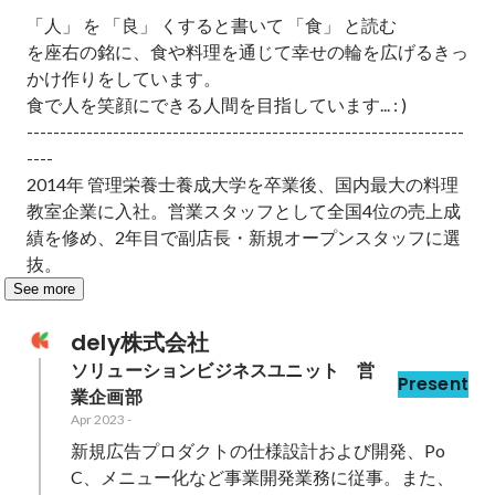
「人」 を 「良」 くすると書いて 「食」 と読む

を座右の銘に、食や料理を通じて幸せの輪を広げるきっ
かけ作りをしています。

食で人を笑顔にできる人間を目指しています... : )

------------------------------------------------------------------
----

2014年 管理栄養士養成大学を卒業後、国内最大の料理
教室企業に入社。営業スタッフとして全国4位の売上成
績を修め、2年目で副店長・新規オープンスタッフに選
抜。
See more
dely株式会社
ソリューションビジネスユニット　営
Present
業企画部
Apr 2023
-
新規広告プロダクトの仕様設計および開発、Po
C、メニュー化など事業開発業務に従事。また、