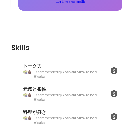
Log in to view profile
Skills
トーク力
2
Recommended by
Yoshiaki Nitta
,
Minori
Hidaka
元気と根性
2
Recommended by
Yoshiaki Nitta
,
Minori
Hidaka
料理が好き
2
Recommended by
Yoshiaki Nitta
,
Minori
Hidaka