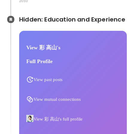
2010
Hidden: Education and Experience	
View 彩 高山's
Full Profile
View past posts
View mutual connections
View 彩 高山's full profile