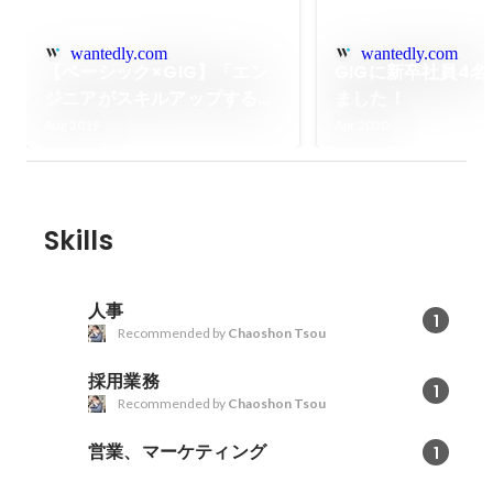
wantedly.com
wantedly.com
【ベーシック×GIG】「エン
GIGに新卒社員4
ジニアがスキルアップするた
ました！
めの文化・組織づくりLT大
Aug 2019
Apr 2020
会」を開催しました！
Skills
人事
1
Recommended by
Chaoshon Tsou
採用業務
1
Recommended by
Chaoshon Tsou
営業、マーケティング
1