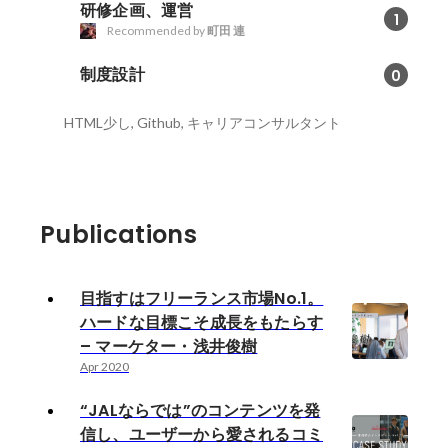
研修企画、運営
1
Recommended by
町田 連
制度設計
0
HTML少し, Github, キャリアコンサルタント
Publications
目指すはフリーランス市場No.1。
ハードな目標こそ成長をもたらす
– マーケター・浅井俊樹
Apr 2020
“JALならでは”のコンテンツを発
信し、ユーザーから愛されるコミ