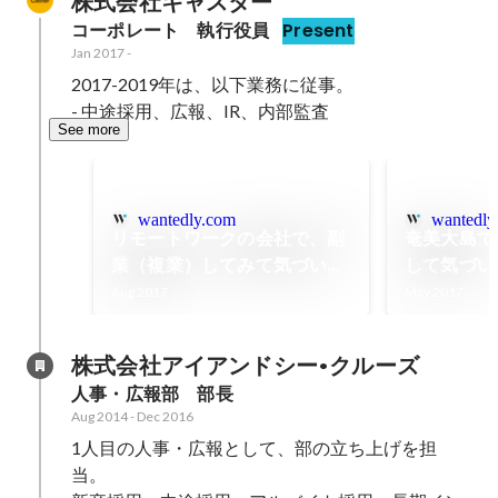
株式会社キャスター
コーポレート　執行役員
Present
Jan 2017
-
2017-2019年は、以下業務に従事。

- 中途採用、広報、IR、内部監査
See more
wantedly.com
wantedly
リモートワークの会社で、副
奄美大島で
業（複業）してみて気づいた
して気づい
こと。
Aug 2017
May 2017
株式会社アイアンドシー•クルーズ
人事・広報部　部長
Aug 2014
-
Dec 2016
1人目の人事・広報として、部の立ち上げを担
当。
