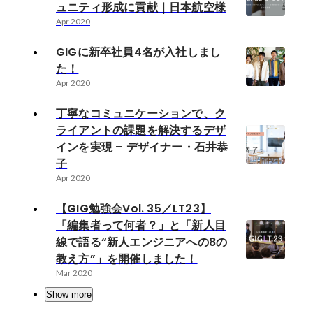
ュニティ形成に貢献｜日本航空様
Apr 2020
GIGに新卒社員4名が入社しまし
た！
Apr 2020
丁寧なコミュニケーションで、ク
ライアントの課題を解決するデザ
インを実現 – デザイナー・石井恭
子
Apr 2020
【GIG勉強会Vol. 35／LT23】
「編集者って何者？」と「新人目
線で語る“新人エンジニアへの8の
教え方”」を開催しました！
Mar 2020
Show more