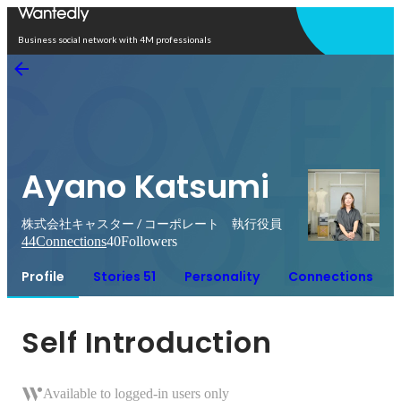
Open in app
Business social network with 4M professionals
Ayano Katsumi
株式会社キャスター / コーポレート 執行役員
44
Connections
40
Followers
Profile
Stories 51
Personality
Connections
Self Introduction
Available to logged-in users only