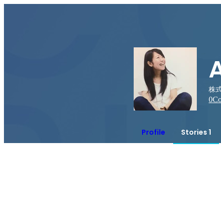
株式
0
Co
Profile
Stories 1