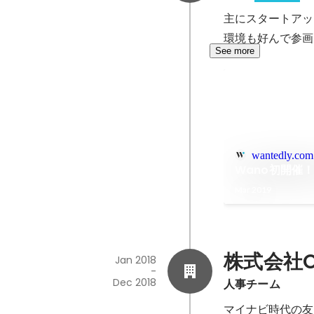
主にスタートアッ
環境も好んで参画
See more
wantedly.com
Wano初開催
Mar 2019
株式会社O
Jan 2018
-
Dec 2018
人事チーム
マイナビ時代の友