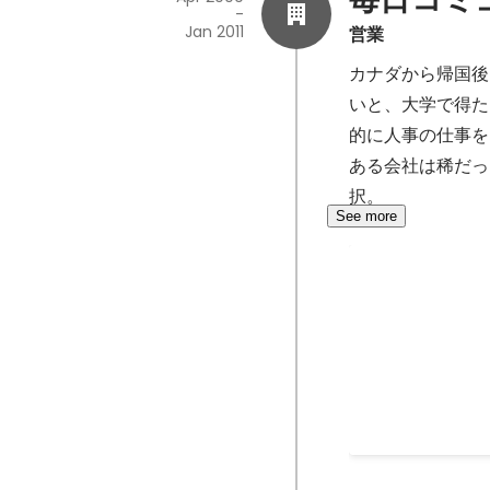
-
Jan 2011
営業
カナダから帰国後
いと、大学で得た
的に人事の仕事を
ある会社は稀だっ
択。
See more
ナビサイトを
マイナビにいなが
サイトでは出会え
引がある企業の人
たどって、面白い