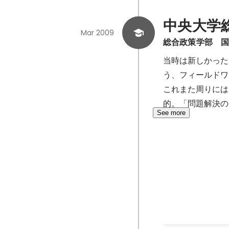
中央大学
Mar 2009
総合政策学部　
当時は新しかった
う、フィールドワークに
これまた周りには
的。「問題解決の
See more
日雇い派遣会
就職活動に向けて
スタッフとして就
し、同じ企業でも
る。 そのうち、
ジ。翌日のスポッ
という言葉と、そ