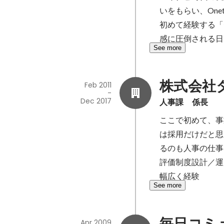
いをもらい、One
初めて経験する「
感に圧倒される日
See more
株式会社
Feb 2011
-
Dec 2017
人事課　係長
ここで初めて、事
は採用だけだと思
るのも人事の仕事
評価制度設計／運
幅広く経験
See more
毎日コミ
Apr 2009