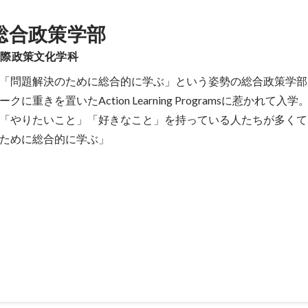
総合政策学部
国際政策文化学科
「問題解決のために総合的に学ぶ」という姿勢の総合政策学部
重きを置いたAction Learning Programsに惹かれて入学。
「やりたいこと」「好きなこと」を持っている人たちが多くて
ために総合的に学ぶ」
社での内勤業務（アルバイト）
色々な会社を知りたいと思い、当時盛況だった日雇い派遣会社にて、ス
業開始。接客・レジ・品出しなどを、100円均一・スーパー・コンビニ
店舗によってフローの効率度合やルールの理不尽度合が違うことを面白
社員の方に「内勤やってみない？」と誘われ、時給の高さに惹かれてシ
ト案件を埋めるために、登録スタッフにテレアポをする日々。ガチャ切
んなことで折れない心を手に入れると同時に、「人が商品のように見え