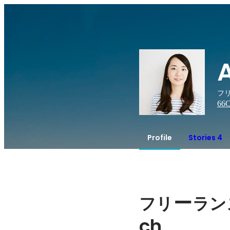
フリ
66
C
Profile
Stories 4
ー
フリ
ラン
ch