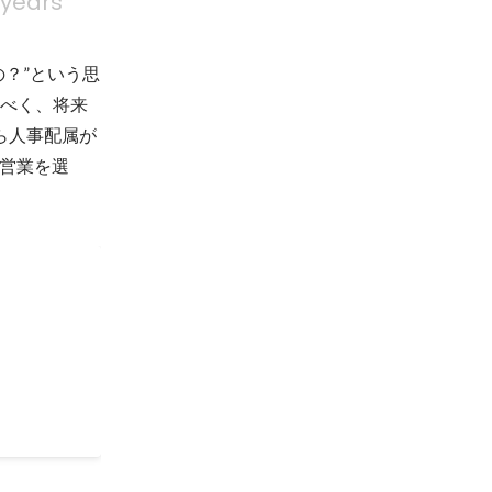
 years
？”という思
すべく、将来
ら人事配属が
営業を選
たり、ナビ
イナビと取
ーの人脈を