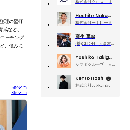
株式会社クロス・オペレーショングループ, 人事採用担当
Hoshito Nakamura
整理の壁打
株式会社一丁目一番地, 代表
育成など、
寛生 重森
担当のコーチング
(株)GLION 人事本部
ど、強みに
Yoshiko Takiguchi
シマダグループ 人事企画部, シマダグループ 広報
Kento Hoshi
株式会社JobRainbow, CEO
Show more
Show more