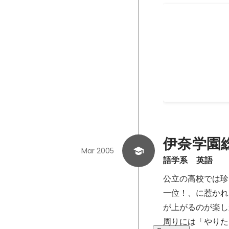
という気持ち悪さ
内定者プロジ
内定者で有志を募
トを立ち上げ、内
た採用パンフレッ
が通り、予算をも
し、合同説明会で
役割は、10名前
テート・合意形成
業の社員に向けた
がどうしたいか」
伊奈学園
る人たちをどうま
Mar 2005
語学系　英語
できると自覚し始
をもらうのも楽し
公立の高校では珍
らない。
一位！、に惹かれ
が上がるのが楽し
周りには「やりた