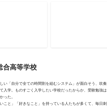
を感じ、エージェント業には就かないと心に決める。
ェクト
Action Learning Program
り、10名程度でプロジェク
卓上の学びと現場での学びを両輪
定者視点で次の就活生に向け
体得する、大学内で行われていた
トを作成。会社に対する提案
国際協力をテーマに、現地学習は
らってパンフレットを作成
で、グループワークは内紛後のコ
配布し就活生たちに届ける。
成において言語が果たす役割に焦
後いたPJメンバーのファシリ
動。自分のちっぽけさ、できなさ
、各所関係者調整、内定先企
ると同時に、自分にできることを
プレゼン。この頃から「自分
っかけを得る。 役割は、3～5名の
より「どうかしたいことがあ
ーのファシリテート・合意形成、
総合高等学校
とめるか」において力を発揮
の英語でのやりとり、海外ゲスト
める。プレゼンで辛辣な反応
ントの司会、など。留学経験で得
く、人まで話すことが苦にな
ミュニケーション力が活きる。
しい「自分で全ての時間割を組むシステム」が面白そう、吹奏
て入学。ものすごく入学したい学校だったからか、受験勉強は
かった。

いこと」「好きなこと」を持っている人たちが多くて、毎日刺