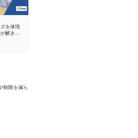
ーズを体現
』が解き明
や制限を減ら