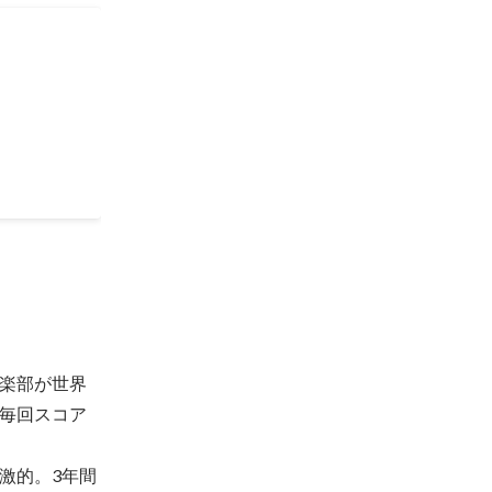
s
で回す学びを
プログラム。
スリランカ
ミュニティ形
点を当てて活
を痛いほど知
探し始めるき
小PJメンバ
海外関係者と
の対応、イベ
た語学力とコ
楽部が世界
毎回スコア
激的。3年間