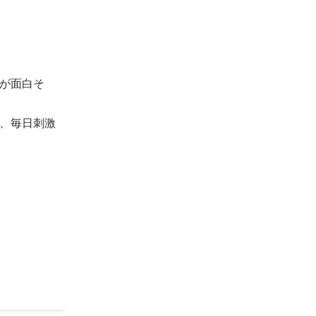
が面白そ


、毎日刺激
ポット派遣
などで経験
いと感じ
フトチェン
り・居留守
てくる…」