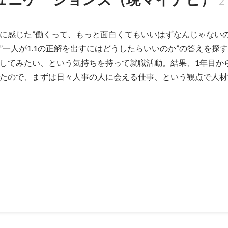
2
に感じた”働くって、もっと面白くてもいいはずなんじゃないの
”一人が1.1の正解を出すにはどうしたらいいのか”の答えを探
してみたい、という気持ちを持って就職活動。結果、1年目か
たので、まずは日々人事の人に会える仕事、という観点で人材
使わない就活プロジェクト
ら、ナビサイトでは得られない「働くってどういうこと」について考え
ない「働く大人たち」との出会いを創設する場を作るプロジェクト。マ
事担当やマイナビ社員、人事コンサルタントなとが集まり結成。メンバ
大人にアポを取り、学生と共に職場を訪ねる活動を行う。