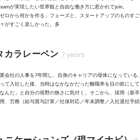
teamが実現したい世界観と自由な働き方に惹かれてjoin。

ゼロから何かを作る」フェーズと、スタートアップのものすご
々がすごく楽しかった。多
タカラレーベン
7 years
業会社の人事を7年間し、自身のキャリアの母体になっている
って入社した後、当時はなかなかだった離職率を目の前にして
なんだ」と自分の視野の狭さに気付く。そこから、採用（新卒
用、労務（給与賞与計算／社保対応／年末調整／入社退社手続
ュニケーションズ（現マイナビ）