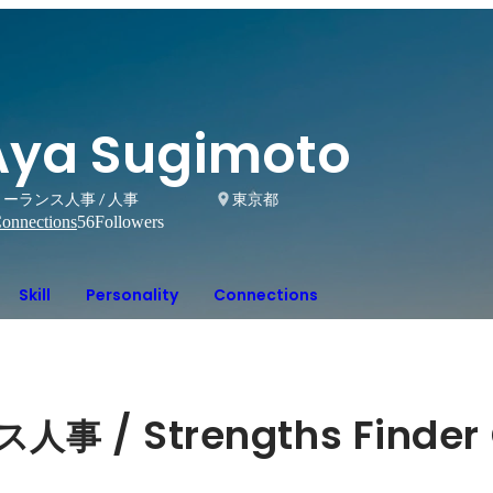
Aya Sugimoto
ーランス人事 / 人事
東京都
onnections
56
Followers
Skill
Personality
Connections
 / Strengths Finder
ス人事