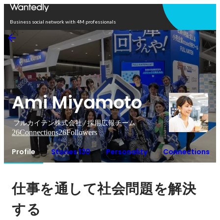
Open in app
Business social network with 4M professionals
Ami Miyamoto
フルカイテン株式会社 / 採用広報チーム
26
Connections
26
Followers
Profile
Stories 130
Personality
Connections
仕事を通して社会問題を解決
する