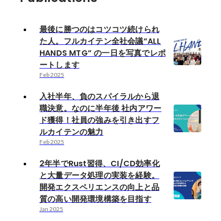
最後に勝つのはコツコツ続けられ
た人。フルカイテン全社会議”ALL
HANDS MTG” の一日を写真でレポ
ートします
Feb 2025
入社半年、負のスパイラルから退
職決意。なのに半年後 社内アワー
ド獲得！社員の強みを引き出すフ
ルカイテンの魅力
Feb 2025
2年半でRust習得、CI/CD効率化
と大量データ処理の実装を経験。
開発エクスペリエンスの向上と品
質の高い開発環境構築を目指す
Jan 2025