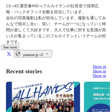
CS→EC運営兼MD→フルカイテンの社長室で採用広
報・バックオフィス全般を担当しています。

会社の写真撮影は私が担当しています。撮影を通してみ
んなで指示し合い、笑い、チームが一つになっていく時
間が楽しくて大好きです。大人で仕事に対する意識が高
い人が集まっているこのフルカイテンというチームが好
きです。
See more
youtrust.jp
+2
Show more
Recent stories
Show more
Show more