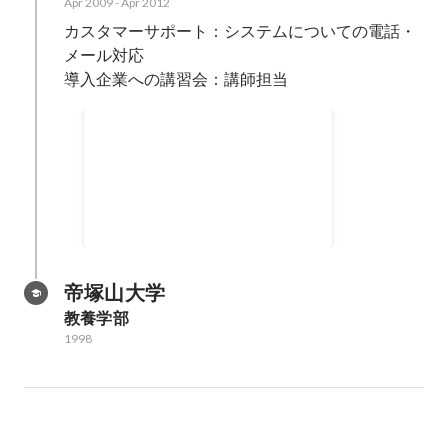
Apr 2009
-
Apr 2012
カスタマーサポート：システムについての電話・
メール対応

導入企業への講習会：講師担当
導入支援スクールの企画・実
施
電話でのサポートでは物足りな
く、お客様を招いての導入支援ス
クールを自身で企画。講習内容や
2010
-
2012
マニュアル作成、講師を担当し
た。 開催すると大変好評で、毎月
東西で開催することになった。
帝塚山大学
教養学部
1998