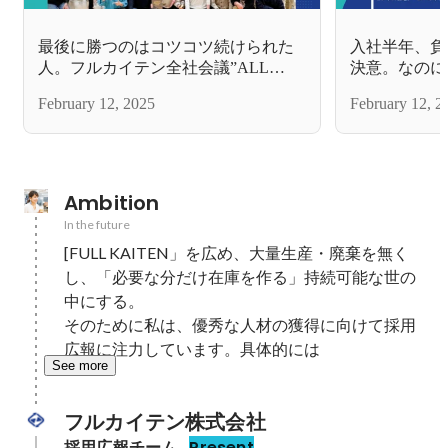
最後に勝つのはコツコツ続けられた
入社半年、負
人。フルカイテン全社会議”ALL
決意。なのに
HANDS MTG” の一日を写真でレポー
得！社員の強
February 12, 2025
February 12, 2
トします
テンの魅力
Ambition
In the future
[FULL KAITEN」を広め、大量生産・廃棄を無く
し、「必要な分だけ在庫を作る」持続可能な世の
中にする。

そのために私は、優秀な人材の獲得に向けて採用
広報に注力しています。具体的には
See more
フルカイテン株式会社
採用広報チーム
Present