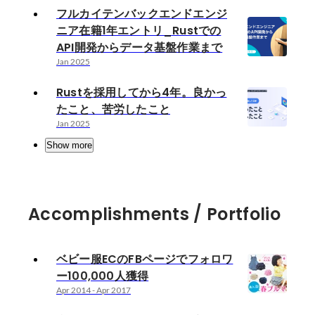
フルカイテンバックエンドエンジ
ニア在籍1年エントリ_Rustでの
API開発からデータ基盤作業まで
Jan 2025
Rustを採用してから4年。良かっ
たこと、苦労したこと
Jan 2025
Show more
Accomplishments / Portfolio
ベビー服ECのFBページでフォロワ
ー100,000人獲得
Apr 2014
-
Apr 2017