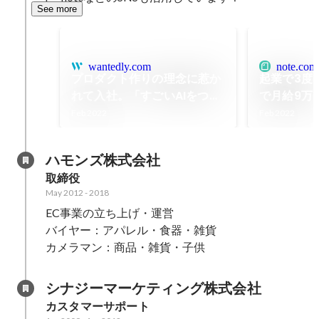
See more
wantedly.com
note.com
プロダクト作りの理念に惹か
起業で3度
れて入社。「すごいAIをつく
で月給9万
る人」ではなく「AIを使用し
み出した「
Feb 2022
Feb 2022
てすごいことができる人」に
と支え続け
なりたいと思った。
SDGs×A
ハモンズ株式会社
す「FULL 
取締役
May 2012
-
2018
EC事業の立ち上げ・運営

バイヤー：アパレル・食器・雑貨

カメラマン：商品・雑貨・子供
シナジーマーケティング株式会社
カスタマーサポート