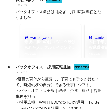
Feb 2022
-
バックオフィス業務は引継ぎ、採用広報専任とな
りました！
wantedly.com
wantedly
最後に勝つのはコツコツ続け
入社半年、
られた人。フルカイテン全社
ら退職決意
会議”ALL HANDS MTG” の一
内アワード
Feb 2025
Feb 2025
日を写真でレポートします
を引き出す
力
バックオフィス・採用広報担当
Present
Sep 2018
2度目の育休から復帰し、子育ても手をかけたく
て、時短勤務の自分にできる仕事にシフト。

・バックオフィス全般｜経理｜労務｜総務｜営業
事務を担当。

・採用広報｜WANTEDLYのSTORY運用、Twitte
r・noteなどのSNSも活用しています！