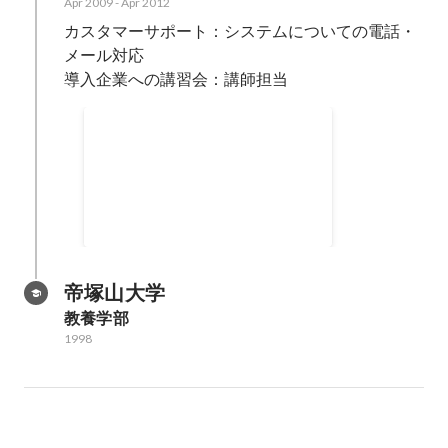
Apr 2009
-
Apr 2012
カスタマーサポート：システムについての電話・
メール対応

導入企業への講習会：講師担当
導入支援スクールの企画・実
施
電話でのサポートでは物足りな
く、お客様を招いての導入支援ス
クールを自身で企画。講習内容や
2010
-
2012
マニュアル作成、講師を担当し
た。 開催すると大変好評で、毎月
東西で開催することになった。
帝塚山大学
教養学部
1998