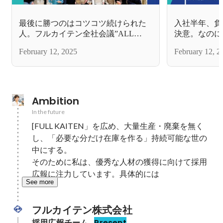
最後に勝つのはコツコツ続けられた
入社半年、負
人。フルカイテン全社会議”ALL
決意。なのに
HANDS MTG” の一日を写真でレポー
得！社員の強
February 12, 2025
February 12, 2
トします
テンの魅力
Ambition
In the future
[FULL KAITEN」を広め、大量生産・廃棄を無く
し、「必要な分だけ在庫を作る」持続可能な世の
中にする。

そのために私は、優秀な人材の獲得に向けて採用
広報に注力しています。具体的には
See more
フルカイテン株式会社
採用広報チーム
Present