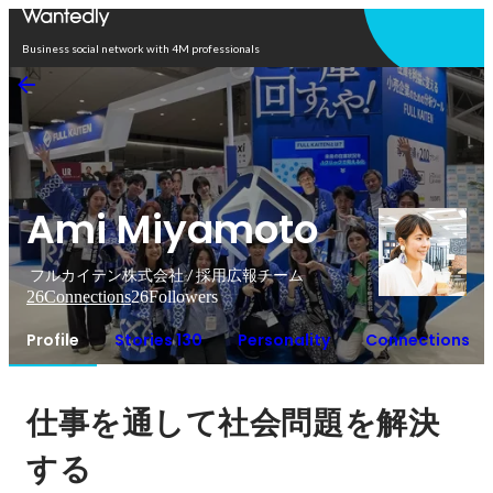
Open in app
Business social network with 4M professionals
Ami Miyamoto
フルカイテン株式会社 / 採用広報チーム
26
Connections
26
Followers
Profile
Stories 130
Personality
Connections
仕事を通して社会問題を解決
する