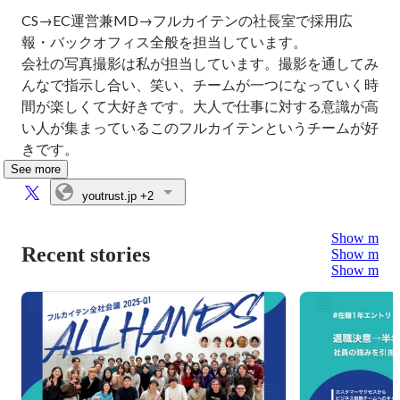
CS→EC運営兼MD→フルカイテンの社長室で採用広
報・バックオフィス全般を担当しています。

会社の写真撮影は私が担当しています。撮影を通してみ
んなで指示し合い、笑い、チームが一つになっていく時
間が楽しくて大好きです。大人で仕事に対する意識が高
い人が集まっているこのフルカイテンというチームが好
きです。
See more
youtrust.jp
+2
Show more
Recent stories
Show more
Show more