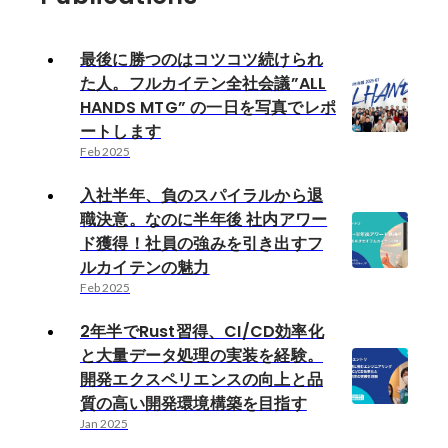
最後に勝つのはコツコツ続けられ
た人。フルカイテン全社会議”ALL
HANDS MTG” の一日を写真でレポ
ートします
Feb 2025
入社半年、負のスパイラルから退
職決意。なのに半年後 社内アワー
ド獲得！社員の強みを引き出すフ
ルカイテンの魅力
Feb 2025
2年半でRust習得、CI/CD効率化
と大量データ処理の実装を経験。
開発エクスペリエンスの向上と品
質の高い開発環境構築を目指す
Jan 2025