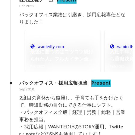
Feb 2022
-
バックオフィス業務は引継ぎ、採用広報専任とな
りました！
wantedly.com
wantedly
最後に勝つのはコツコツ続け
入社半年、
られた人。フルカイテン全社
ら退職決意
会議”ALL HANDS MTG” の一
内アワード
Feb 2025
Feb 2025
日を写真でレポートします
を引き出す
力
バックオフィス・採用広報担当
Present
Sep 2018
2度目の育休から復帰し、子育ても手をかけたく
て、時短勤務の自分にできる仕事にシフト。

・バックオフィス全般｜経理｜労務｜総務｜営業
事務を担当。

・採用広報｜WANTEDLYのSTORY運用、Twitte
r・noteなどのSNSも活用しています！