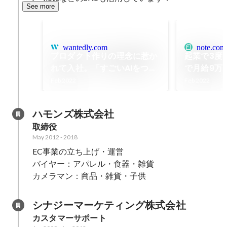
See more
wantedly.com
note.com
プロダクト作りの理念に惹か
起業で3度
れて入社。「すごいAIをつく
で月給9万
る人」ではなく「AIを使用し
み出した「
Feb 2022
Feb 2022
てすごいことができる人」に
と支え続け
なりたいと思った。
SDGs×A
ハモンズ株式会社
す「FULL 
取締役
May 2012
-
2018
EC事業の立ち上げ・運営

バイヤー：アパレル・食器・雑貨

カメラマン：商品・雑貨・子供
シナジーマーケティング株式会社
カスタマーサポート