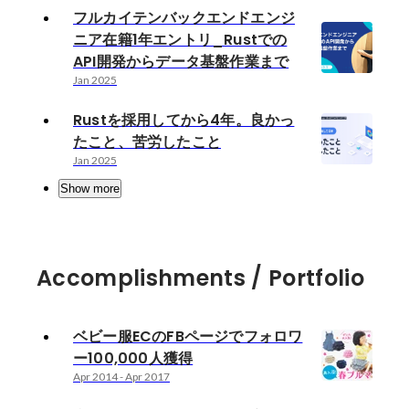
フルカイテンバックエンドエンジ
ニア在籍1年エントリ_Rustでの
API開発からデータ基盤作業まで
Jan 2025
Rustを採用してから4年。良かっ
たこと、苦労したこと
Jan 2025
Show more
Accomplishments / Portfolio
ベビー服ECのFBページでフォロワ
ー100,000人獲得
Apr 2014
-
Apr 2017