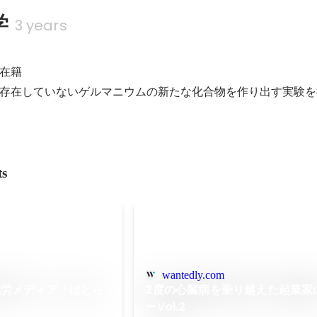
学
3 years
在籍

存在していないゲルマニウムの新たな化合物を作り出す実験を
ts
wantedly.com
就労メディア「はとら
2度の心臓病を乗り越えた起業家
ーVol.2