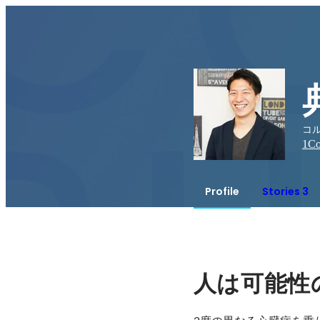
コル
1
Co
Profile
Stories 3
人は可能性