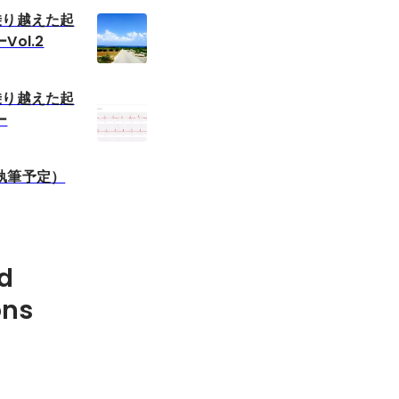
乗り越えた起
ol.2
乗り越えた起
ー
執筆予定）
d
ons