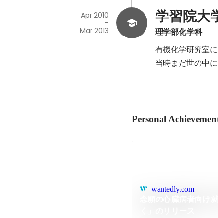
学習院大
Apr 2010
-
Mar 2013
理学部化学科
有機化学研究室に
当時まだ世の中に
Personal Achievemen
wantedly.com
念願の心臓病者向け
く」のリリース