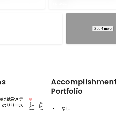
Mar 2021
セールススタッフ表彰
See 4 more
ns
Accomplishment
Portfolio
向け就労メデ
」のリリース
なし