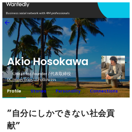
Open in app
Business social network with 4M professionals
Akio Hosokawa
Unitas.Inc.founder / 代表取締役
0
Connections
18
Followers
Profile
Stories
Personality
Connections
”
自分にしかできない社会貢
”
献