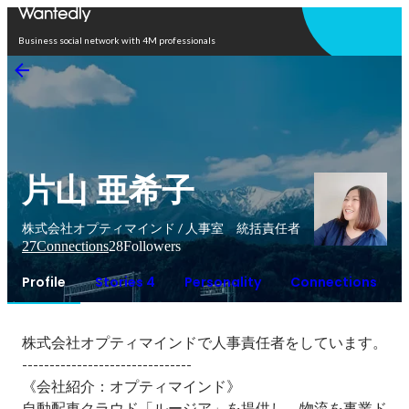
Open in app
Business social network with 4M professionals
片山 亜希子
株式会社オプティマインド / 人事室 統括責任者
27
Connections
28
Followers
Profile
Stories 4
Personality
Connections
株式会社オプティマインドで人事責任者をしています。

-------------------------------

《会社紹介：オプティマインド》

自動配車クラウド「ルージア」を提供し、物流を事業ド