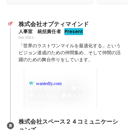
株式会社オプティマインド
人事室　統括責任者
Present
Dec 2021
-
「世界のラストワンマイルを最適化する」という
ビジョン達成のための仲間集め、そして仲間の活
躍のための舞台作りをしています。
wantedly.com
オプティマインド「競プロ
部」について、参加メンバー
にインタビューしました！
Dec 2023
株式会社スペース２４コミュニケーシ
ョンズ