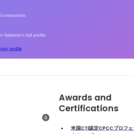
l connections
o Sakimoto's full profile
view profile
Awards and
Certifications
0
米国CTI認定CPCCプロフ