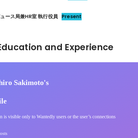
ュース局兼HR室 執行役員
Present
Hidden: Education and Experience	
hiro Sakimoto's
ile
n is visible only to Wantedly users or the user’s connections
osts