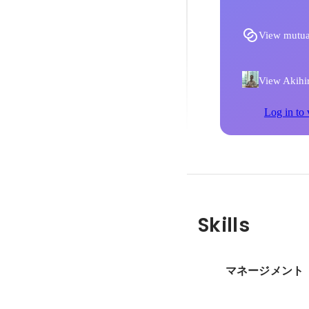
View mutua
View Akihir
Log in to 
Skills
マネージメント