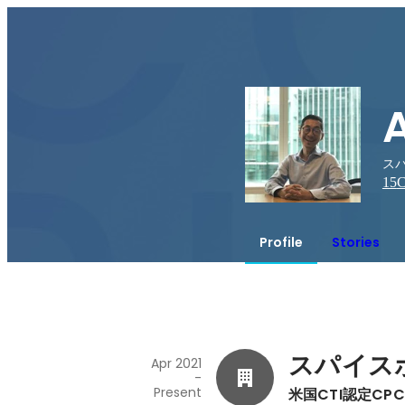
スパ
15
C
Profile
Stories
スパイス
Apr 2021
-
Present
米国CTI認定C