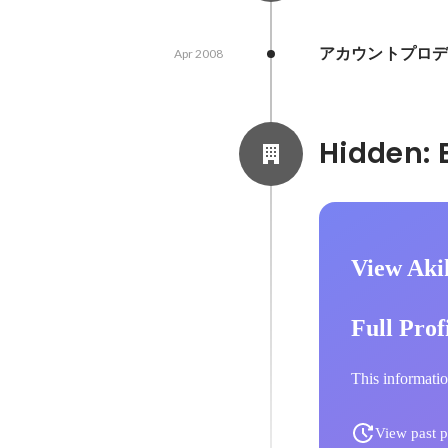
アカウントプロデ
Apr 2008
View Aki
Full Prof
This informatio
View past p