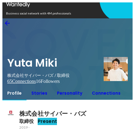
Open in app
Business social network with 4M professionals
Yuta Miki
株式会社サイバー・バズ / 取締役
65
Connections
16
Followers
Profile
Stories
Personality
Connections
株式会社サイバー・バズ
取締役
Present
2019
-